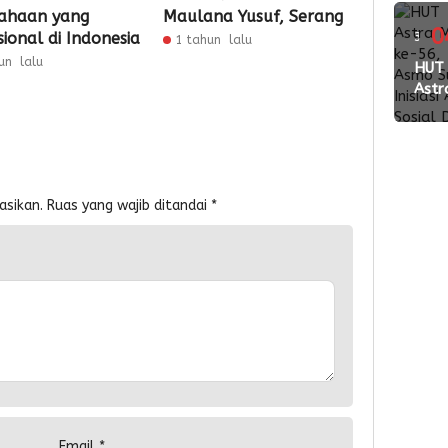
Wed
ahaan yang
Maulana Yusuf, Serang
Pac
0
sional di Indonesia
3
1 tahun lalu
2026
un lalu
ming
HUT
Perk
Astr
Kola
lalu
Mot
den
ke-5
Vend
Asm
Suls
Inisia
asikan.
Ruas yang wajib ditandai
*
Aksi
Sosi
Don
Dar
Email
*