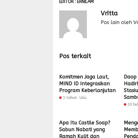
EDITOR : ERNILAM
Vritta
Pos lain oleh Vr
Pos terkait
Komitmen Jaga Laut,
Daop
MIND ID Integrasikan
Hadirk
Program Keberlanjutan
Stasi
Sambu
1 tahun lalu
10 bu
Apa Itu Castile Soap?
Meng
Sabun Nabati yang
Memb
Ramah Kulit dan
Penda