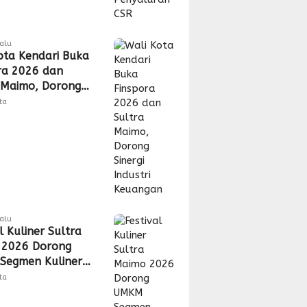
lalu
ota Kendari Buka
ra 2026 dan
 Maimo, Dorong
 Industri
tta
gan
lalu
l Kuliner Sultra
 2026 Dorong
Segmen Kuliner
s Akses Pasar
tta