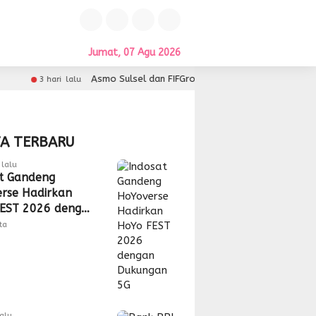
Jumat, 07 Agu 2026
Asmo Sulsel dan FIFGroup Kolaborasi Hadirkan Service Gratis,
ari lalu
TA TERBARU
lalu
t Gandeng
rse Hadirkan
EST 2026 dengan
gan 5G
tta
lalu