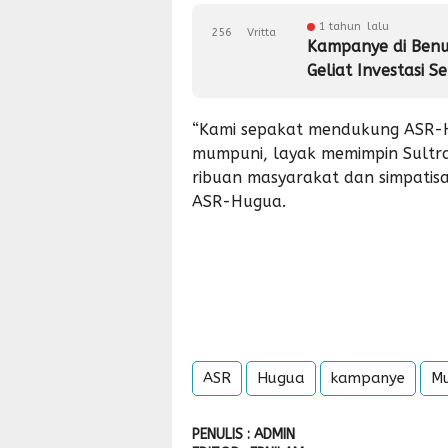
1 tahun lalu
256
Vritta
Kampanye di Ben
Geliat Investasi 
“Kami sepakat mendukung ASR-
mumpuni, layak memimpin Sultra
ribuan masyarakat dan simpati
ASR-Hugua.
ASR
Hugua
kampanye
Mu
PENULIS : ADMIN