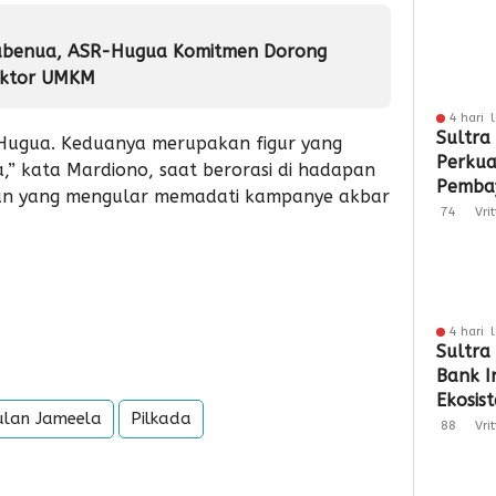
ubenua, ASR-Hugua Komitmen Dorong
Sektor UMKM
4 hari 
Sultra
Hugua. Keduanya merupakan figur yang
Perkua
,” kata Mardiono, saat berorasi di hadapan
Pembay
san yang mengular memadati kampanye akbar
Berbas
74
Vri
4 hari 
Sultra
Bank I
Ekosi
lan Jameela
Pilkada
QRIS
88
Vri