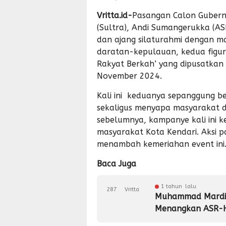
Vritta.id-
Pasangan Calon Gubern
(Sultra), Andi Sumangerukka (A
dan ajang silaturahmi dengan m
daratan-kepulauan, kedua figur 
Rakyat Berkah’ yang dipusatkan
November 2024.
Kali ini keduanya sepanggung b
sekaligus menyapa masyarakat 
sebelumnya, kampanye kali ini k
masyarakat Kota Kendari. Aksi p
menambah kemeriahan event ini
Baca Juga
1 tahun lalu
287
Vritta
Muhammad Mardio
Menangkan ASR-H