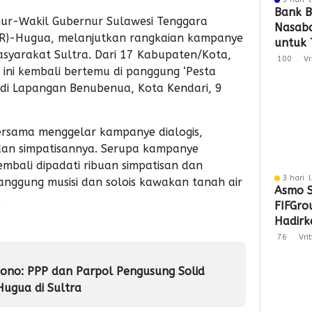
Bank B
ur-Wakil Gubernur Sulawesi Tenggara
Nasaba
SR)-Hugua, melanjutkan rangkaian kampanye
untuk 
asyarakat Sultra. Dari 17 Kabupaten/Kota,
Loyali
100
Vr
ini kembali bertemu di panggung ‘Pesta
Penga
 di Lapangan Benubenua, Kota Kendari, 9
ersama menggelar kampanye dialogis,
dan simpatisannya. Serupa kampanye
embali dipadati ribuan simpatisan dan
3 hari 
anggung musisi dan solois kawakan tanah air
Asmo S
.
FIFGro
Hadirka
Hibura
76
Vri
Penyal
no: PPP dan Parpol Pengusung Solid
ugua di Sultra