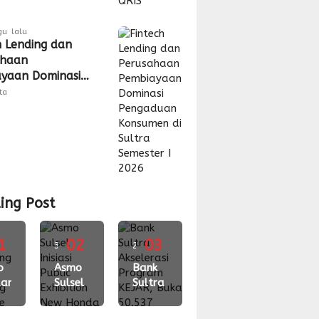
gu lalu
h Lending dan
ahaan
yaan Dominasi
duan Konsumen
tta
ra Semester I
ing Post
1
02
03
3
2
gu
o
minggu
Asmo
minggu
Bank
ari
Sulsel
Sultra
lalu
lalu
ching
Inisiasi
Akselerasi
Public
Program