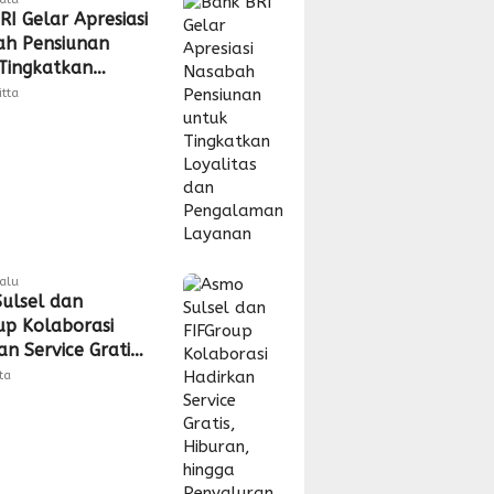
RI Gelar Apresiasi
h Pensiunan
Tingkatkan
tas dan
itta
laman Layanan
lalu
ulsel dan
up Kolaborasi
n Service Gratis,
n, hingga
tta
uran CSR