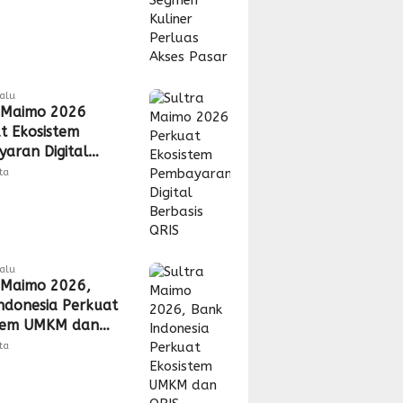
lalu
 Maimo 2026
t Ekosistem
aran Digital
is QRIS
tta
lalu
 Maimo 2026,
ndonesia Perkuat
stem UMKM dan
tta