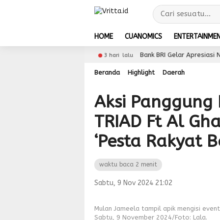
HOME
CUANOMICS
ENTERTAINME
 Dukungan 5G
Bank BRI Gelar Apresiasi Nasabah Pe
3 hari lalu
Beranda
Highlight
Daerah
Aksi Panggung
TRIAD Ft Al Gh
‘Pesta Rakyat 
waktu baca 2 menit
Sabtu, 9 Nov 2024 21:02
Mulan Jameela tampil apik mengisi eve
Sabtu, 9 November 2024/Foto: Lala.