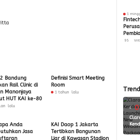
1 ming
Fintec
itta
Perus
Pembia
Penga
95
Vri
di Sult
2026
 2 Bandung
Definisi Smart Meeting
an Rail Clinic di
Room
Trend
un Manonjaya
1 tahun lalu
t HUT KAI ke-80
lan lalu
0
4
ming
Clar
Kend
apa Anda
KAI Daop 1 Jakarta
lalu
Laun
utuhkan Jasa
Tertibkan Bangunan
New
ftaran
Liar di Kawasan Stadion