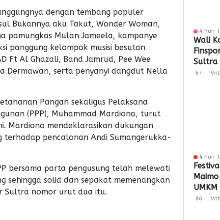
anggungnya dengan tembang populer
susul Bukannya aku Takut, Wonder Woman,
4 hari 
forma pamungkas Mulan Jameela, kampanye
Wali K
aksi panggung kelompok musisi besutan
Finspo
D Ft Al Ghazali, Band Jamrud, Pee Wee
Sultra
gga Dermawan, serta penyanyi dangdut Nella
Sinergi
67
Vri
Keuan
Ketahanan Pangan sekaligus Pelaksana
ngunan (PPP), Muhammad Mardiono, turut
ini. Mardiono mendeklarasikan dukungan
g terhadap pencalonan Andi Sumangerukka-
4 hari 
Festiva
P bersama parta pengusung telah melewati
Maimo
ng sehingga solid dan sepakat memenangkan
UMKM 
 Sultra nomor urut dua itu.
Perlua
86
Vri