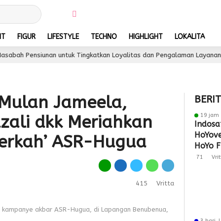
NT
FIGUR
LIFESTYLE
TECHNO
HIGHLIGHT
LOKALITA
nsiunan untuk Tingkatkan Loyalitas dan Pengalaman Layanan
3 h
 Mulan Jameela,
BERI
19 jam 
azali dkk Meriahkan
Indosa
HoYove
Berkah’ ASR-Hugua
HoYo F
Dukun
71
Vri
415
Vritta
nt kampanye akbar ASR-Hugua, di Lapangan Benubenua,
3 hari 