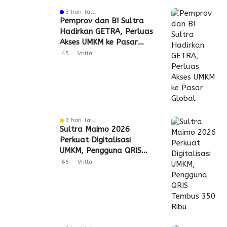
3 hari lalu
Pemprov dan BI Sultra
Hadirkan GETRA, Perluas
Akses UMKM ke Pasar
Global
45
Vritta
3 hari lalu
Sultra Maimo 2026
Perkuat Digitalisasi
UMKM, Pengguna QRIS
Tembus 350 Ribu
66
Vritta