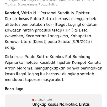
^Pengamanan Illegal Login di Konut oleh Personel Subdit IV
Tipidter Ditreskrimsus Polda Sultra.
Kendari, Vritta.id
– Personel Subdit IV Tipidter
Ditreskrimsus Polda Sultra berhasil menggerebek
aktivitas pembalakan liar (Illegal Loging) di dalam
kawasan hutan produksi tetap (HPT) di Desa
Wawoheo, Kecamatan Langgikima, Kabupaten
Konawe Utara (Konut) pada Selasa (3/9/2024)
siang.
Dirkrimsus Polda Sultra Kombes Pol Bambang
Wijanarko melalui Kasubdit Tipidter Kompol Ronald
Arron Maramis, mengungkapkan bahwa penindakan
kasus ilegal loging itu berhasil diungkap setelah
mendapat laporan masyarakat.
Baca Juga
1 tahun lalu
Ungkap Kasus Narkotika Lintas