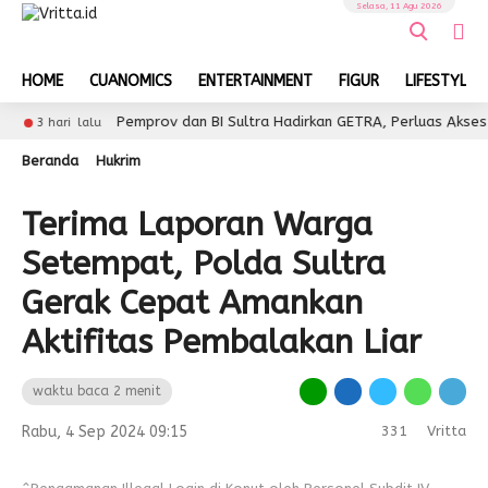
Selasa, 11 Agu 2026
HOME
CUANOMICS
ENTERTAINMENT
FIGUR
LIFESTYLE
Pemprov dan BI Sultra Hadirkan GETRA, Perluas Akses UMKM k
hari lalu
Beranda
Hukrim
Terima Laporan Warga
Setempat, Polda Sultra
Gerak Cepat Amankan
Aktifitas Pembalakan Liar
waktu baca 2 menit
Rabu, 4 Sep 2024 09:15
331
Vritta