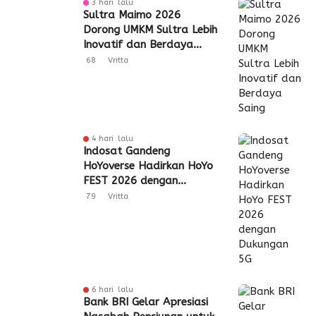
3 hari lalu
Sultra Maimo 2026
Dorong UMKM Sultra Lebih
Inovatif dan Berdaya
Saing
68
Vritta
4 hari lalu
Indosat Gandeng
HoYoverse Hadirkan HoYo
FEST 2026 dengan
Dukungan 5G
79
Vritta
6 hari lalu
Bank BRI Gelar Apresiasi