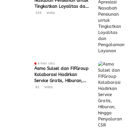
Nasabah Pensiunan untuk
Tingkatkan Loyalitas dan
Pengalaman Layanan
109
Vritta
6 hari lalu
Asmo Sulsel dan FIFGroup
Kolaborasi Hadirkan
Service Gratis, Hiburan,
hingga Penyaluran CSR
82
Vritta