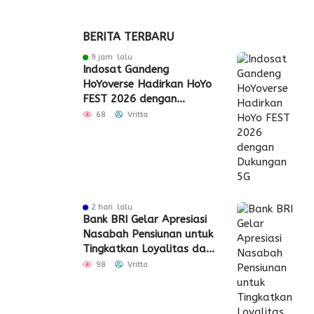
BERITA TERBARU
9 jam lalu
Indosat Gandeng
HoYoverse Hadirkan HoYo
FEST 2026 dengan
Dukungan 5G
68
Vritta
2 hari lalu
Bank BRI Gelar Apresiasi
Nasabah Pensiunan untuk
Tingkatkan Loyalitas dan
Pengalaman Layanan
98
Vritta