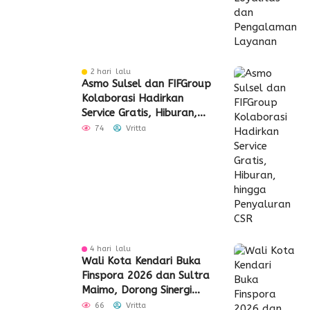
2 hari lalu
Asmo Sulsel dan FIFGroup
Kolaborasi Hadirkan
Service Gratis, Hiburan,
hingga Penyaluran CSR
74
Vritta
4 hari lalu
Wali Kota Kendari Buka
Finspora 2026 dan Sultra
Maimo, Dorong Sinergi
Industri Keuangan
66
Vritta