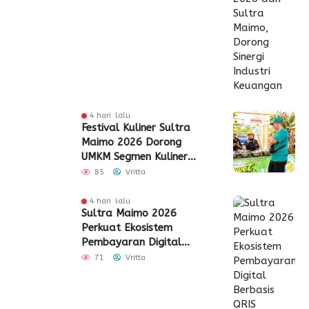
4 hari lalu
Festival Kuliner Sultra
Maimo 2026 Dorong
UMKM Segmen Kuliner
Perluas Akses Pasar
85
Vritta
4 hari lalu
Sultra Maimo 2026
Perkuat Ekosistem
Pembayaran Digital
Berbasis QRIS
71
Vritta