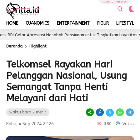
Jumat, 07 Agu 2026
HOME
CUANOMICS
ENTERTAINMENT
FIGUR
LIFESTYLE
ar Apresiasi Nasabah Pensiunan untuk Tingkatkan Loyalitas dan Penga
Beranda
Highlight
Telkomsel Rayakan Hari
Pelanggan Nasional, Usung
Semangat Tanpa Henti
Melayani dari Hati
waktu baca 2 menit
Rabu, 4 Sep 2024 22:26
380
Vritta