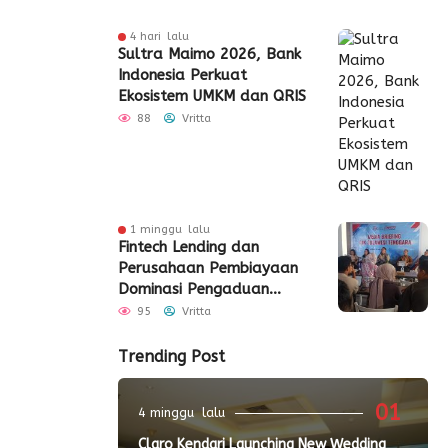
4 hari lalu
Sultra Maimo 2026, Bank
Indonesia Perkuat
Ekosistem UMKM dan QRIS
88
Vritta
1 minggu lalu
Fintech Lending dan
Perusahaan Pembiayaan
Dominasi Pengaduan
Konsumen di Sultra
95
Vritta
Semester I 2026
Trending Post
01
4 minggu lalu
Claro Kendari Launching New Wedding