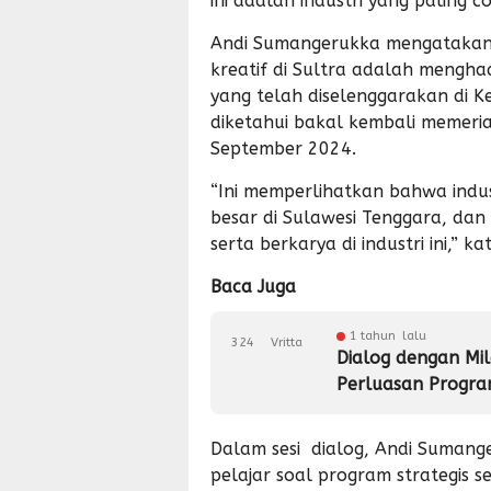
ini adalah industri yang paling c
Andi Sumangerukka mengatakan, 
kreatif di Sultra adalah mengha
yang telah diselenggarakan di K
diketahui bakal kembali memeri
September 2024.
“Ini memperlihatkan bahwa indus
besar di Sulawesi Tenggara, da
serta berkarya di industri ini,” ka
Baca Juga
1 tahun lalu
324
Vritta
Dialog dengan Mil
Perluasan Progra
Dalam sesi dialog, Andi Sumang
pelajar soal program strategis 