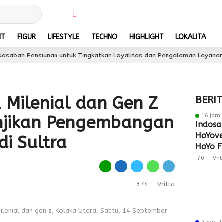
NT
FIGUR
LIFESTYLE
TECHNO
HIGHLIGHT
LOKALITA
siunan untuk Tingkatkan Loyalitas dan Pengalaman Layanan
3 ha
 Milenial dan Gen Z
BERI
16 jam 
anjikan Pengembangan
Indosa
HoYove
di Sultra
HoYo F
Dukun
70
Vri
374
Vritta
lenial dan gen z, Kolaka Utara, Sabtu, 14 September
2 hari 