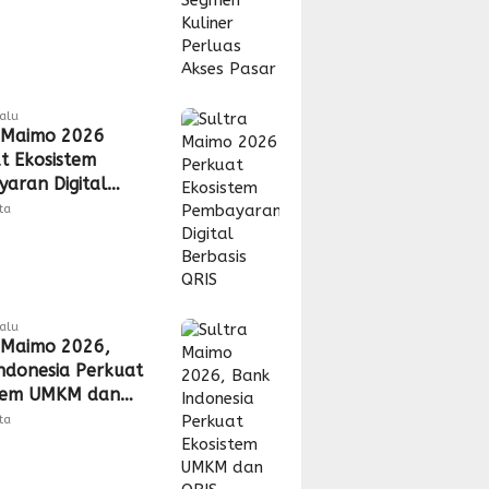
lalu
 Maimo 2026
t Ekosistem
aran Digital
is QRIS
tta
lalu
 Maimo 2026,
ndonesia Perkuat
stem UMKM dan
tta