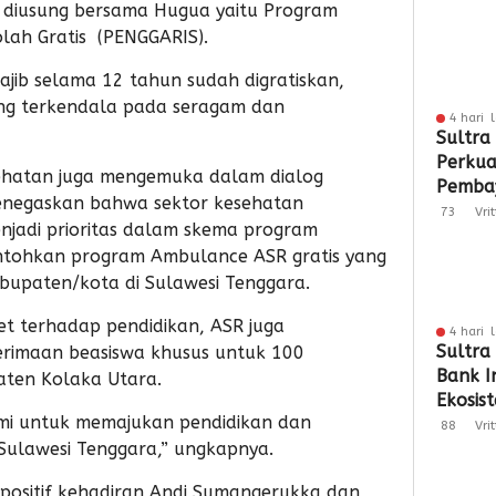
 diusung bersama Hugua yaitu Program
lah Gratis (PENGGARIS).
jib selama 12 tahun sudah digratiskan,
ang terkendala pada seragam dan
4 hari 
Sultra
Perkua
sehatan juga mengemuka dalam dialog
Pembay
enegaskan bahwa sektor kesehatan
Berbas
73
Vri
njadi prioritas dalam skema program
tohkan program Ambulance ASR gratis yang
abupaten/kota di Sulawesi Tenggara.
t terhadap pendidikan, ASR juga
4 hari 
Sultra
imaan beasiswa khusus untuk 100
Bank I
aten Kolaka Utara.
Ekosi
mi untuk memajukan pendidikan dan
QRIS
88
Vri
ulawesi Tenggara,” ungkapnya.
positif kehadiran Andi Sumangerukka dan