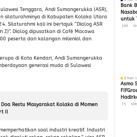
Bank B
ulawesi Tenggara, Andi Sumangerukka (ASR),
Nasaba
n silaturahminya di Kabupaten Kolaka Utara
untuk 
4. Silaturahmi kali ini bertajuk “Dialog ASR
Loyali
100
Vr
 Z)”. Dialog dipusatkan di Café Macawa
Penga
 300 peserta dari kalangan milenial dan
serupa di Kota Kendari, Andi Sumangerukka
berdayaan generasi muda di Sulawesi
3 hari 
Asmo S
FIFGro
Hadirka
Hibura
 Doa Restu Masyarakat Kolaka di Momen
75
Vri
Penyal
t II
emperhatikan soal industri kreatif. Industri