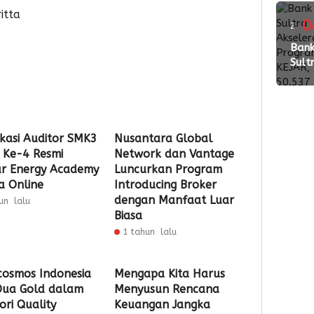
Wed
itta
Pac
0
2
2026
ming
Ban
Perk
Sult
Kola
lalu
Akse
den
Pro
Vend
KEJA
Buk
50.5
ikasi Auditor SMK3
Nusantara Global
Reke
 Ke-4 Resmi
Network dan Vantage
SimP
ar Energy Academy
Luncurkan Program
untu
a Online
Introducing Broker
Pela
dengan Manfaat Luar
un lalu
Biasa
1 tahun lalu
cosmos Indonesia
Mengapa Kita Harus
Dua Gold dalam
Menyusun Rencana
ori Quality
Keuangan Jangka