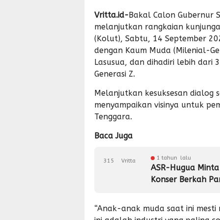
Vritta.id-
Bakal Calon Gubernur S
melanjutkan rangkaian kunjunga
(Kolut), Sabtu, 14 September 202
dengan Kaum Muda (Milenial-Gen
Lasusua, dan dihadiri lebih dari
Generasi Z.
Melanjutkan kesuksesan dialog 
menyampaikan visinya untuk pem
Tenggara.
Baca Juga
1 tahun lalu
315
Vritta
ASR-Hugua Minta
Konser Berkah Par
“Anak-anak muda saat ini mesti m