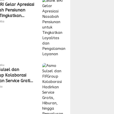
RI Gelar Apresiasi
h Pensiunan
Tingkatkan
tas dan
itta
laman Layanan
lalu
ulsel dan
up Kolaborasi
n Service Gratis,
n, hingga
tta
uran CSR