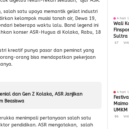
ocok digeluti rekan-rekan sekalian,” ujar ASR.
salah satu upaya memantik geliat industri
dirkan kelompok musisi tanah air, Dewa 19,
4 hari 
Wali K
endari beberapa waktu lalu. Band legend ini
Finspo
ahkan konser ASR-Hugua di Kolaka, Rabu, 18
Sultra
Sinergi
67
Vri
Keuan
tri kreatif punya pasar dan peminat yang
n orang-orang bisa mendapatkan pekerjaan
tanya.
4 hari 
enial dan Gen Z Kolaka, ASR Janjikan
Festiva
m Beasiswa
Maimo
UMKM 
Perlua
86
Vri
erukka menimpali pertanyaan salah satu
sektor pendidikan. ASR mengatakan, salah