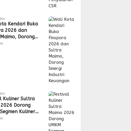
lalu
ota Kendari Buka
ra 2026 dan
 Maimo, Dorong
 Industri
tta
gan
lalu
l Kuliner Sultra
 2026 Dorong
Segmen Kuliner
s Akses Pasar
tta