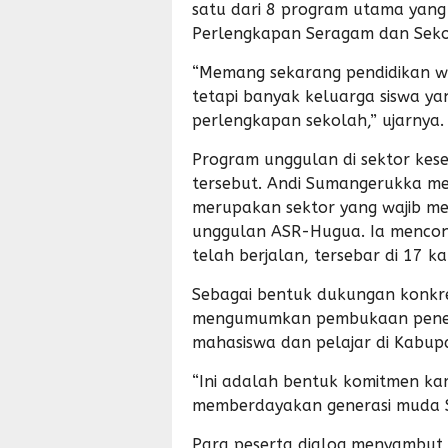
satu dari 8 program utama yang
Perlengkapan Seragam dan Seko
“Memang sekarang pendidikan wa
tetapi banyak keluarga siswa y
perlengkapan sekolah,” ujarnya.
Program unggulan di sektor ke
tersebut. Andi Sumangerukka m
merupakan sektor yang wajib me
unggulan ASR-Hugua. Ia mencon
telah berjalan, tersebar di 17 k
Sebagai bentuk dukungan konkre
mengumumkan pembukaan pener
mahasiswa dan pelajar di Kabup
“Ini adalah bentuk komitmen ka
memberdayakan generasi muda S
Para peserta dialog menyambut 