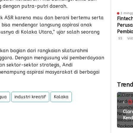
g dengan putra-putri daerah.
1 ming
ak ASR karena mau dan berani bertemu serta
Fintec
a bisa mendengar langsung aspirasi anak
Perus
Pembia
usnya di Kolaka Utara,” ujar salah seorang
Penga
95
Vri
di Sult
kan bagian dari rangkaian silaturahmi
2026
ggara. Dengan mengusung visi pemberdayaan
 sektor-sektor strategis, Andi
enampung aspirasi masyarakat di berbagai
Trend
gua
industri kreatif
Kolaka
0
4
ming
Clar
Kend
lalu
Laun
New