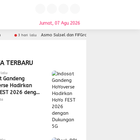
Jumat, 07 Agu 2026
Asmo Sulsel dan FIFGroup Kolaborasi Hadirkan Service Gratis, H
ri lalu
TA TERBARU
lalu
t Gandeng
rse Hadirkan
EST 2026 dengan
gan 5G
tta
lalu