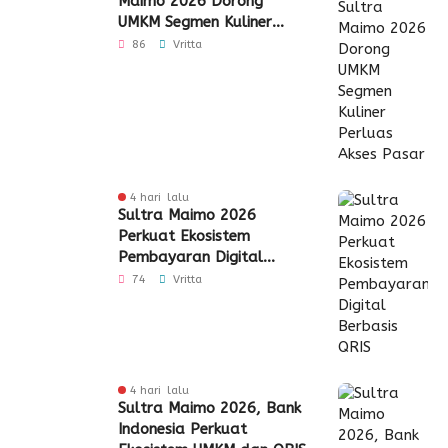
Maimo 2026 Dorong
UMKM Segmen Kuliner
Perluas Akses Pasar
86
Vritta
4 hari lalu
Sultra Maimo 2026
Perkuat Ekosistem
Pembayaran Digital
Berbasis QRIS
74
Vritta
4 hari lalu
Sultra Maimo 2026, Bank
Indonesia Perkuat