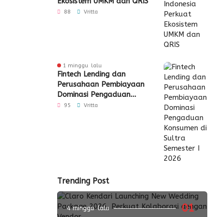
Ekosistem UMKM dan QRIS
88
Vritta
1 minggu lalu
Fintech Lending dan
Perusahaan Pembiayaan
Dominasi Pengaduan
Konsumen di Sultra
95
Vritta
Semester I 2026
Trending Post
01
4 minggu lalu