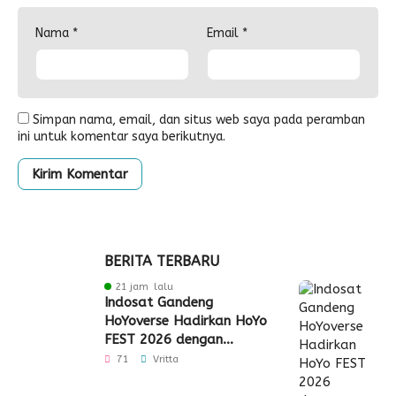
Nama
*
Email
*
Simpan nama, email, dan situs web saya pada peramban
ini untuk komentar saya berikutnya.
BERITA TERBARU
21 jam lalu
Indosat Gandeng
HoYoverse Hadirkan HoYo
FEST 2026 dengan
Dukungan 5G
71
Vritta