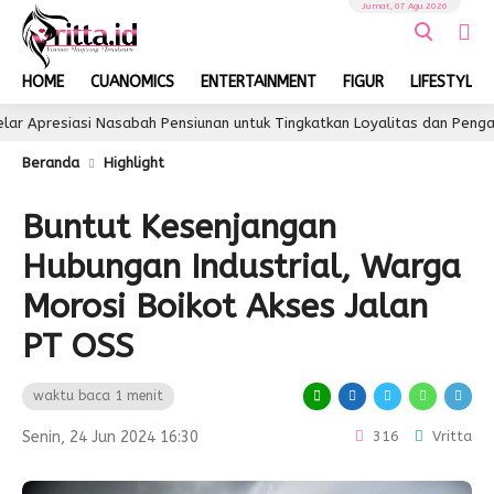
Jumat, 07 Agu 2026
HOME
CUANOMICS
ENTERTAINMENT
FIGUR
LIFESTYLE
esiasi Nasabah Pensiunan untuk Tingkatkan Loyalitas dan Pengalaman 
Beranda
Highlight
Buntut Kesenjangan
Hubungan Industrial, Warga
Morosi Boikot Akses Jalan
PT OSS
waktu baca 1 menit
Senin, 24 Jun 2024 16:30
316
Vritta