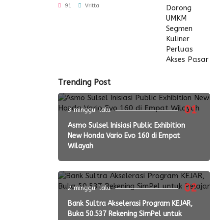
Perluas Akses Pasar
91
Vritta
Trending Post
01
3 minggu lalu
Asmo Sulsel Inisiasi Public Exhibition
New Honda Vario Evo 160 di Empat
Wilayah
02
2 minggu lalu
Bank Sultra Akselerasi Program KEJAR,
Buka 50.537 Rekening SimPel untuk