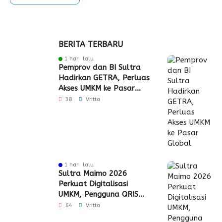
BERITA TERBARU
1 hari lalu
Pemprov dan BI Sultra
Hadirkan GETRA, Perluas
Akses UMKM ke Pasar
Global
38
Vritta
1 hari lalu
Sultra Maimo 2026
Perkuat Digitalisasi
UMKM, Pengguna QRIS
Tembus 350 Ribu
64
Vritta