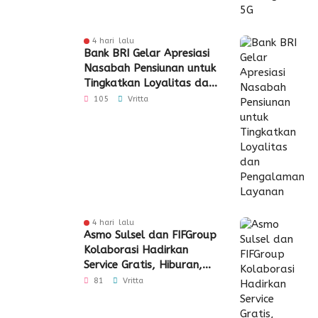
4 hari lalu
Bank BRI Gelar Apresiasi
Nasabah Pensiunan untuk
Tingkatkan Loyalitas dan
Pengalaman Layanan
105
Vritta
4 hari lalu
Asmo Sulsel dan FIFGroup
Kolaborasi Hadirkan
Service Gratis, Hiburan,
hingga Penyaluran CSR
81
Vritta