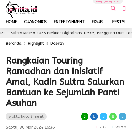
Minggu, 09 Agu 2026
HOME
CUANOMICS
ENTERTAINMENT
FIGUR
LIFESTYLE
tra Maimo 2026 Perkuat Digitalisasi UMKM, Pengguna QRIS Tembus 350
Beranda
Highlight
Daerah
Rangkaian Touring
Ramadhan dan Inisiatif
Amal, Kadin Sultra Salurkan
Bantuan ke Sejumlah Panti
Asuhan
waktu baca 2 menit
Sabtu, 30 Mar 2024 16:36
234
Vritta