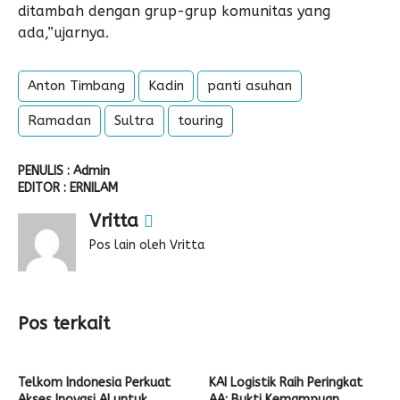
ditambah dengan grup-grup komunitas yang
ada,”ujarnya.
Anton Timbang
Kadin
panti asuhan
Ramadan
Sultra
touring
PENULIS : Admin
EDITOR : ERNILAM
Vritta
Pos lain oleh Vritta
Pos terkait
Telkom Indonesia Perkuat
KAI Logistik Raih Peringkat
Akses Inovasi AI untuk
AA: Bukti Kemampuan