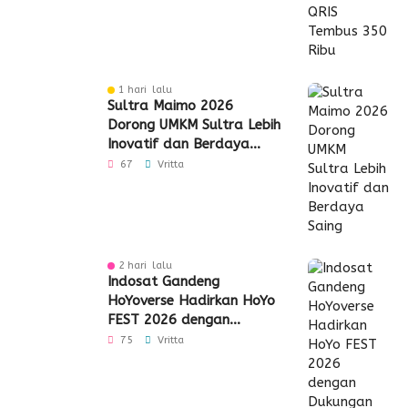
1 hari lalu
Sultra Maimo 2026
Dorong UMKM Sultra Lebih
Inovatif dan Berdaya
Saing
67
Vritta
2 hari lalu
Indosat Gandeng
HoYoverse Hadirkan HoYo
FEST 2026 dengan
Dukungan 5G
75
Vritta