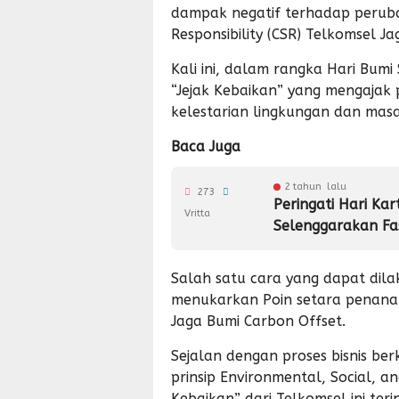
dampak negatif terhadap perubaha
Responsibility (CSR) Telkomsel Ja
Kali ini, dalam rangka Hari Bumi
“Jejak Kebaikan” yang mengajak
kelestarian lingkungan dan mas
Baca Juga
2 tahun lalu
273
Peringati Hari Kar
Vritta
Selenggarakan Fas
Salah satu cara yang dapat dil
menukarkan Poin setara penan
Jaga Bumi Carbon Offset.
Sejalan dengan proses bisnis b
prinsip Environmental, Social, a
Kebaikan” dari Telkomsel ini ter