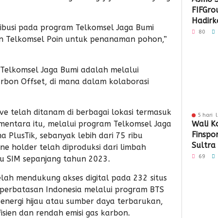
FIFGro
Hadirka
ibusi pada program Telkomsel Jaga Bumi
Hibura
80
an Telkomsel Poin untuk penanaman pohon,”
Penyal
Telkomsel Jaga Bumi adalah melalui
rbon Offset, di mana dalam kolaborasi
ve telah ditanam di berbagai lokasi termasuk
5 hari 
mentara itu, melalui program Telkomsel Jaga
Wali K
Finspo
PlusTik, sebanyak lebih dari 75 ribu
Sultra
e holder telah diproduksi dari limbah
Sinergi
69
tu SIM sepanjang tahun 2023.
Keuan
elah mendukung akses digital pada 232 situs
n perbatasan Indonesia melalui program BTS
nergi hijau atau sumber daya terbarukan,
fisien dan rendah emisi gas karbon.