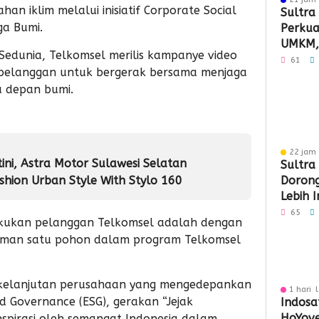
n iklim melalui inisiatif Corporate Social
Sultra
ga Bumi.
Perkuat
UMKM,
 Sedunia, Telkomsel merilis kampanye video
Tembus
61
 pelanggan untuk bergerak bersama menjaga
a depan bumi.
22 jam 
tini, Astra Motor Sulawesi Selatan
Sultra
hion Urban Style With Stylo 160
Doron
Lebih 
Berday
65
akukan pelanggan Telkomsel adalah dengan
aman satu pohon dalam program Telkomsel
erkelanjutan perusahaan yang mengedepankan
1 hari 
nd Governance (ESG), gerakan “Jejak
Indosa
HoYove
inspirasi oleh semangat Indonesia dalam