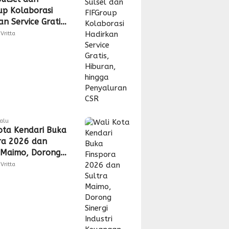
up Kolaborasi
n Service Gratis,
n, hingga
Vritta
uran CSR
lalu
ota Kendari Buka
ra 2026 dan
 Maimo, Dorong
 Industri
Vritta
gan