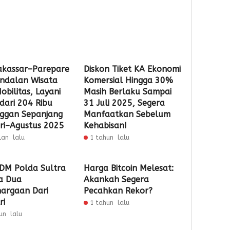
kassar–Parepare
Diskon Tiket KA Ekonomi
Andalan Wisata
Komersial Hingga 30%
obilitas, Layani
Masih Berlaku Sampai
 dari 204 Ribu
31 Juli 2025, Segera
ggan Sepanjang
Manfaatkan Sebelum
ri–Agustus 2025
Kehabisan!
lan lalu
1 tahun lalu
SDM Polda Sultra
Harga Bitcoin Melesat:
a Dua
Akankah Segera
argaan Dari
Pecahkan Rekor?
ri
1 tahun lalu
un lalu