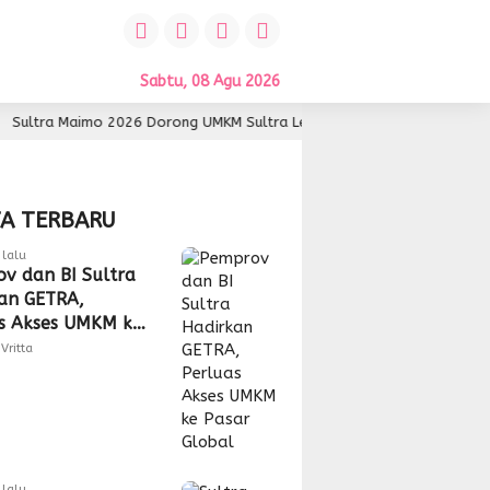
Sabtu, 08 Agu 2026
 2026 Dorong UMKM Sultra Lebih Inovatif dan Berdaya Saing
1 
TA TERBARU
lalu
v dan BI Sultra
an GETRA,
s Akses UMKM ke
Global
Vritta
lalu