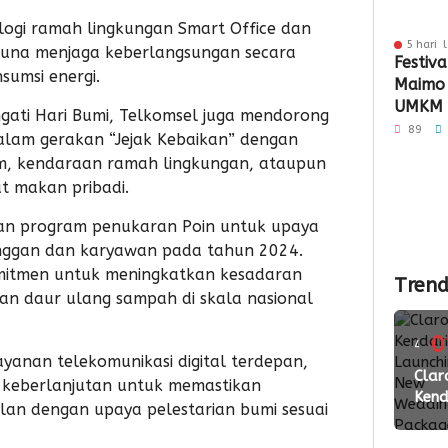
ogi ramah lingkungan Smart Office dan
5 hari 
guna menjaga keberlangsungan secara
Festiva
umsi energi.
Maimo
UMKM 
ati Hari Bumi, Telkomsel juga mendorong
Perlua
89
dalam gerakan “Jejak Kebaikan” dengan
, kendaraan ramah lingkungan, ataupun
t makan pribadi.
kan program penukaran Poin untuk upaya
anggan dan karyawan pada tahun 2024.
komitmen untuk meningkatkan kesadaran
Trend
an daur ulang sampah di skala nasional
0
4
yanan telekomunikasi digital terdepan,
ming
Clar
keberlanjutan untuk memastikan
Kend
lalu
alan dengan upaya pelestarian bumi sesuai
Laun
New