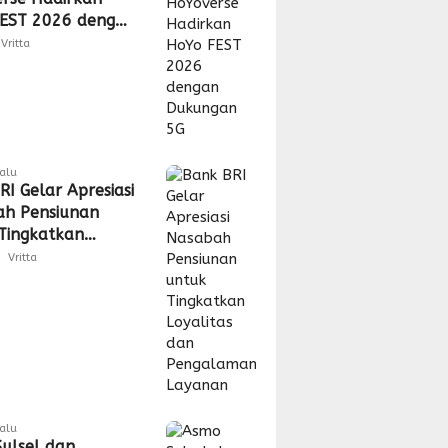
EST 2026 dengan
gan 5G
Vritta
lalu
RI Gelar Apresiasi
h Pensiunan
Tingkatkan
tas dan
Vritta
laman Layanan
lalu
ulsel dan