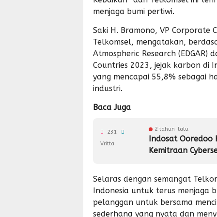
menjaga bumi pertiwi.
Saki H. Bramono, VP Corporate C
Telkomsel, mengatakan, berdasa
Atmospheric Research (EDGAR) d
Countries 2023, jejak karbon di 
yang mencapai 55,8% sebagai has
industri.
Baca Juga
2 tahun lalu
231
Indosat Ooredoo
Vritta
Kemitraan Cyberse
Selaras dengan semangat Telkoms
Indonesia untuk terus menjaga b
pelanggan untuk bersama mencip
sederhana yang nyata dan meny