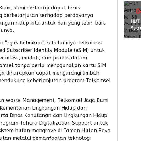
Wed
a Bumi, kami berharap dapat terus
Pac
0
3
g berkelanjutan terhadap berdayanya
2026
ming
HUT
ngan hidup kita untuk hari yang lebih baik
Perk
Astr
bunya.
Kola
lalu
Mot
den
ke-5
n “Jejak Kebaikan”, sebelumnya Telkomsel
Vend
Asm
d Subscriber Identity Module (eSIM) untuk
Suls
seamless, mudah, dan praktis dalam
Inisia
komsel tanpa perlu menggunakan kartu SIM
Aksi
juga diharapkan dapat mengurangi limbah
Sosi
mendukung keberlanjutan program Telkomsel
Don
Dar
dan Waste Management, Telkomsel Jaga Bumi
 Kementerian Lingkungan Hidup dan
erta Dinas Kehutanan dan Lingkungan Hidup
program Tahura Digitalization Support untuk
osistem hutan mangrove di Taman Hutan Raya
jutan melalui pemanfaatan teknologi