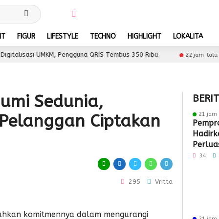
NT
FIGUR
LIFESTYLE
TECHNO
HIGHLIGHT
LOKALITA
UMKM, Pengguna QRIS Tembus 350 Ribu
Sultra Maimo
22 jam lalu
Bumi Sedunia,
BERI
21 jam 
 Pelanggan Ciptakan
Pempro
Hadirk
Perlua
Pasar 
34
295
Vritta
guhkan komitmennya dalam mengurangi
21 jam 