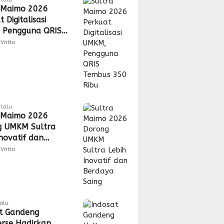
 Maimo 2026
 Digitalisasi
 Pengguna QRIS
 350 Ribu
Vritta
lalu
 Maimo 2026
g UMKM Sultra
Inovatif dan
a Saing
Vritta
lalu
t Gandeng
rse Hadirkan