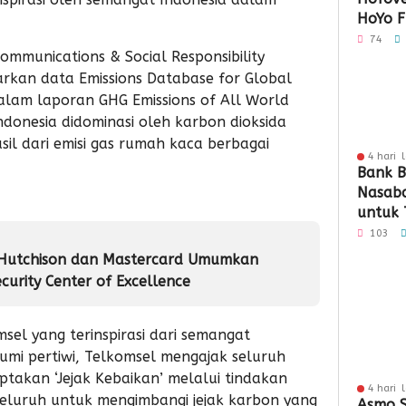
HoYo F
Dukun
74
ommunications & Social Responsibility
rkan data Emissions Database for Global
alam laporan GHG Emissions of All World
Indonesia didominasi oleh karbon dioksida
il dari emisi gas rumah kaca berbagai
4 hari 
Bank B
Nasaba
untuk 
Loyali
103
Penga
 Hutchison dan Mastercard Umumkan
curity Center of Excellence
el yang terinspirasi dari semangat
umi pertiwi, Telkomsel mengajak seluruh
takan ‘Jejak Kebaikan’ melalui tindakan
4 hari 
eluruh untuk mengimbangi jejak karbon yang
Asmo S