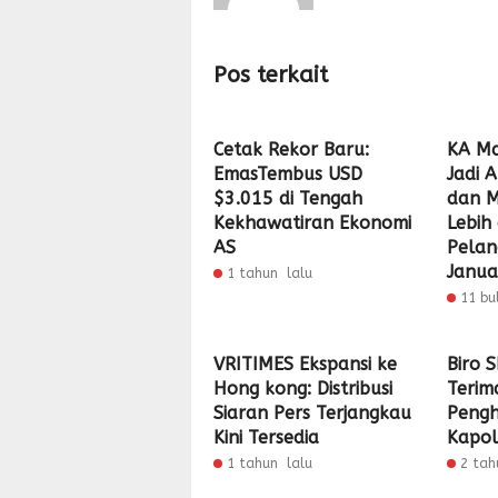
Pos terkait
Cetak Rekor Baru:
KA Ma
EmasTembus USD
Jadi 
$3.015 di Tengah
dan M
Kekhawatiran Ekonomi
Lebih
AS
Pelan
Janua
1 tahun lalu
11 bu
VRITIMES Ekspansi ke
Biro 
Hong kong: Distribusi
Terim
Siaran Pers Terjangkau
Pengh
Kini Tersedia
Kapol
1 tahun lalu
2 tah