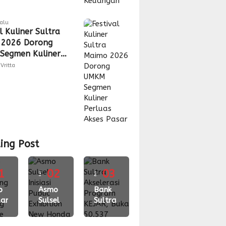
lalu
l Kuliner Sultra
 2026 Dorong
Segmen Kuliner
s Akses Pasar
Vritta
ing Post
1
02
03
3
2
gu
o
minggu
Asmo
minggu
Bank
ari
Sulsel
Sultra
lalu
lalu
ching
Inisiasi
Akselerasi
Public
Program