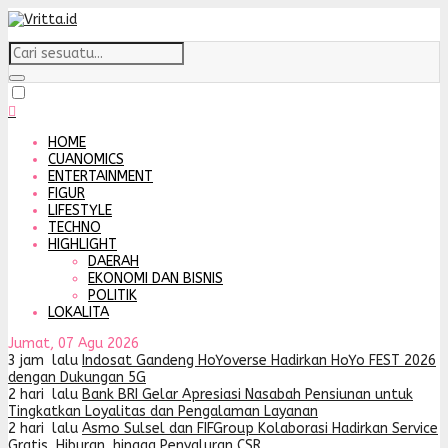
HOME
CUANOMICS
ENTERTAINMENT
FIGUR
LIFESTYLE
TECHNO
HIGHLIGHT
DAERAH
EKONOMI DAN BISNIS
POLITIK
LOKALITA
Jumat, 07 Agu 2026
3 jam lalu
Indosat Gandeng HoYoverse Hadirkan HoYo FEST 2026
dengan Dukungan 5G
2 hari lalu
Bank BRI Gelar Apresiasi Nasabah Pensiunan untuk
Tingkatkan Loyalitas dan Pengalaman Layanan
2 hari lalu
Asmo Sulsel dan FIFGroup Kolaborasi Hadirkan Service
Gratis, Hiburan, hingga Penyaluran CSR