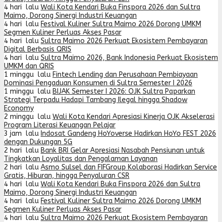
4 hari lalu
Wali Kota Kendari Buka Finspora 2026 dan Sultra
Maimo, Dorong Sinergi Industri Keuangan
4 hari lalu
Festival Kuliner Sultra Maimo 2026 Dorong UMKM
Segmen Kuliner Perluas Akses Pasar
4 hari lalu
Sultra Maimo 2026 Perkuat Ekosistem Pembayaran
Digital Berbasis QRIS
4 hari lalu
Sultra Maimo 2026, Bank Indonesia Perkuat Ekosistem
UMKM dan QRIS
1 minggu lalu
Fintech Lending dan Perusahaan Pembiayaan
Dominasi Pengaduan Konsumen di Sultra Semester I 2026
1 minggu lalu
BIJAK Semester I 2026: OJK Sultra Paparkan
Strategi Terpadu Hadapi Tambang Ilegal hingga Shadow
Economy
2 minggu lalu
Wali Kota Kendari Apresiasi Kinerja OJK Akselerasi
Program Literasi Keuangan Pelajar
3 jam lalu
Indosat Gandeng HoYoverse Hadirkan HoYo FEST 2026
dengan Dukungan 5G
2 hari lalu
Bank BRI Gelar Apresiasi Nasabah Pensiunan untuk
Tingkatkan Loyalitas dan Pengalaman Layanan
2 hari lalu
Asmo Sulsel dan FIFGroup Kolaborasi Hadirkan Service
Gratis, Hiburan, hingga Penyaluran CSR
4 hari lalu
Wali Kota Kendari Buka Finspora 2026 dan Sultra
Maimo, Dorong Sinergi Industri Keuangan
4 hari lalu
Festival Kuliner Sultra Maimo 2026 Dorong UMKM
Segmen Kuliner Perluas Akses Pasar
4 hari lalu
Sultra Maimo 2026 Perkuat Ekosistem Pembayaran