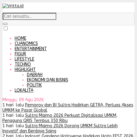
HOME
CUANOMICS
ENTERTAINMENT
FIGUR
LIFESTYLE
TECHNO
HIGHLIGHT
DAERAH
EKONOMI DAN BISNIS
POLITIK
LOKALITA
Minggu, 09 Agu 2026
1 hari lalu
Pemprov dan BI Sultra Hadirkan GETRA, Perluas Akses
UMKM ke Pasar Global
1 hari lalu
Sultra Maimo 2026 Perkuat Digitalisasi UMKM,
Pengguna QRIS Tembus 350 Ribu
1 hari lalu
Sultra Maimo 2026 Dorong UMKM Sultra Lebih
Inovatif dan Berdaya Saing
2 hari lalu
Indosat Gandeng HoYoverse Hadirkan HoYo FEST 2026