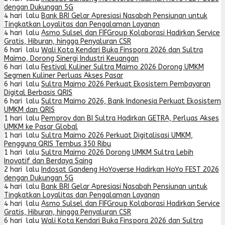
dengan Dukungan 5G
4 hari lalu
Bank BRI Gelar Apresiasi Nasabah Pensiunan untuk
Tingkatkan Loyalitas dan Pengalaman Layanan
4 hari lalu
Asmo Sulsel dan FIFGroup Kolaborasi Hadirkan Service
Gratis, Hiburan, hingga Penyaluran CSR
6 hari lalu
Wali Kota Kendari Buka Finspora 2026 dan Sultra
Maimo, Dorong Sinergi Industri Keuangan
6 hari lalu
Festival Kuliner Sultra Maimo 2026 Dorong UMKM
Segmen Kuliner Perluas Akses Pasar
6 hari lalu
Sultra Maimo 2026 Perkuat Ekosistem Pembayaran
Digital Berbasis QRIS
6 hari lalu
Sultra Maimo 2026, Bank Indonesia Perkuat Ekosistem
UMKM dan QRIS
1 hari lalu
Pemprov dan BI Sultra Hadirkan GETRA, Perluas Akses
UMKM ke Pasar Global
1 hari lalu
Sultra Maimo 2026 Perkuat Digitalisasi UMKM,
Pengguna QRIS Tembus 350 Ribu
1 hari lalu
Sultra Maimo 2026 Dorong UMKM Sultra Lebih
Inovatif dan Berdaya Saing
2 hari lalu
Indosat Gandeng HoYoverse Hadirkan HoYo FEST 2026
dengan Dukungan 5G
4 hari lalu
Bank BRI Gelar Apresiasi Nasabah Pensiunan untuk
Tingkatkan Loyalitas dan Pengalaman Layanan
4 hari lalu
Asmo Sulsel dan FIFGroup Kolaborasi Hadirkan Service
Gratis, Hiburan, hingga Penyaluran CSR
6 hari lalu
Wali Kota Kendari Buka Finspora 2026 dan Sultra