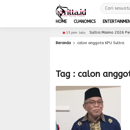
HOME
CUANOMICS
ENTERTAINME
es UMKM ke Pasar Global
Sultra Maimo 2026 Perkua
15 jam lalu
Beranda
calon anggota KPU Sultra
Tag : calon anggo