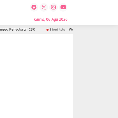
Kamis, 06 Agu 2026
ga Penyaluran CSR
Wali Kota Kendari Buka Finspora 
3 hari lalu