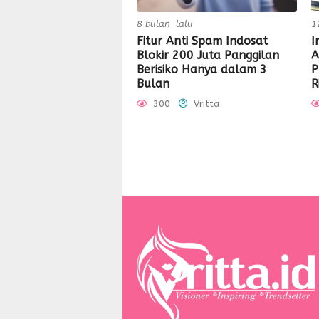
8 bulan lalu
1
Fitur Anti Spam Indosat
I
Blokir 200 Juta Panggilan
A
Berisiko Hanya dalam 3
P
Bulan
R
300
Vritta