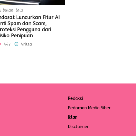
2 bulan lalu
ndosat Luncurkan Fitur AI
nti Spam dan Scam,
roteksi Pengguna dari
isiko Penipuan
447
Vritta
Redaksi
Pedoman Media Siber
Iklan
Disclaimer