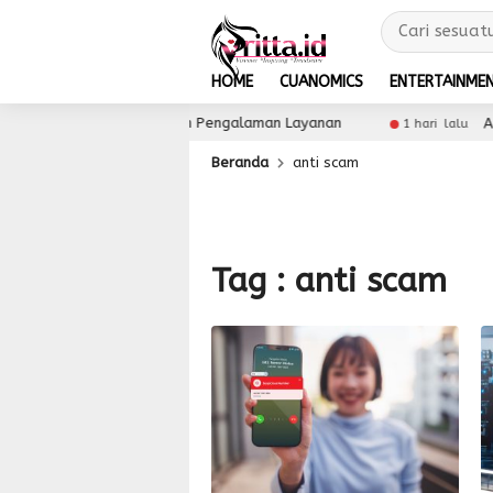
HOME
CUANOMICS
ENTERTAINME
Tingkatkan Loyalitas dan Pengalaman Layanan
Asmo 
1 hari lalu
Beranda
anti scam
Tag : anti scam