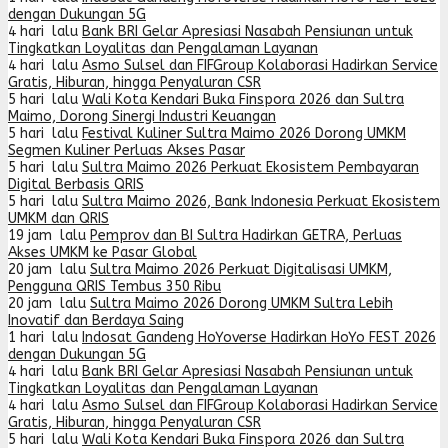
dengan Dukungan 5G
4 hari lalu
Bank BRI Gelar Apresiasi Nasabah Pensiunan untuk
Tingkatkan Loyalitas dan Pengalaman Layanan
4 hari lalu
Asmo Sulsel dan FIFGroup Kolaborasi Hadirkan Service
Gratis, Hiburan, hingga Penyaluran CSR
5 hari lalu
Wali Kota Kendari Buka Finspora 2026 dan Sultra
Maimo, Dorong Sinergi Industri Keuangan
5 hari lalu
Festival Kuliner Sultra Maimo 2026 Dorong UMKM
Segmen Kuliner Perluas Akses Pasar
5 hari lalu
Sultra Maimo 2026 Perkuat Ekosistem Pembayaran
Digital Berbasis QRIS
5 hari lalu
Sultra Maimo 2026, Bank Indonesia Perkuat Ekosistem
UMKM dan QRIS
19 jam lalu
Pemprov dan BI Sultra Hadirkan GETRA, Perluas
Akses UMKM ke Pasar Global
20 jam lalu
Sultra Maimo 2026 Perkuat Digitalisasi UMKM,
Pengguna QRIS Tembus 350 Ribu
20 jam lalu
Sultra Maimo 2026 Dorong UMKM Sultra Lebih
Inovatif dan Berdaya Saing
1 hari lalu
Indosat Gandeng HoYoverse Hadirkan HoYo FEST 2026
dengan Dukungan 5G
4 hari lalu
Bank BRI Gelar Apresiasi Nasabah Pensiunan untuk
Tingkatkan Loyalitas dan Pengalaman Layanan
4 hari lalu
Asmo Sulsel dan FIFGroup Kolaborasi Hadirkan Service
Gratis, Hiburan, hingga Penyaluran CSR
5 hari lalu
Wali Kota Kendari Buka Finspora 2026 dan Sultra