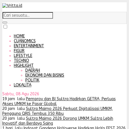
HOME
CUANOMICS
ENTERTAINMENT
FIGUR
LIFESTYLE
TECHNO
HIGHLIGHT
DAERAH
EKONOMI DAN BISNIS
POLITIK
LOKALITA
Sabtu, 08 Agu 2026
19 jam lalu
Pemprov dan BI Sultra Hadirkan GETRA, Perluas
Akses UMKM ke Pasar Global
20 jam lalu
Sultra Maimo 2026 Perkuat Digitalisasi UMKM,
Pengguna QRIS Tembus 350 Ribu
20 jam lalu
Sultra Maimo 2026 Dorong UMKM Sultra Lebih
Inovatif dan Berdaya Saing
1 hari lalu
Indosat Gandeng HoYoverse Hadirkan HoYo FEST 2026