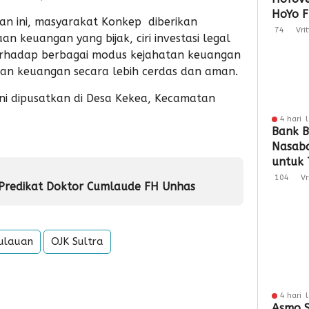
HoYo F
an ini, masyarakat Konkep diberikan
Dukun
74
Vri
keuangan yang bijak, ciri investasi legal
erhadap berbagai modus kejahatan keuangan
n keuangan secara lebih cerdas dan aman.
ini dipusatkan di Desa Kekea, Kecamatan
4 hari 
Bank B
Nasaba
untuk 
Loyali
104
Vr
 Predikat Doktor Cumlaude FH Unhas
Penga
ulauan
OJK Sultra
4 hari 
Asmo S