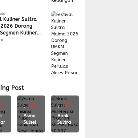
lalu
l Kuliner Sultra
 2026 Dorong
Segmen Kuliner
s Akses Pasar
tta
ing Post
1
02
03
3
2
gu
o
minggu
Asmo
minggu
Bank
ari
Sulsel
Sultra
lalu
lalu
ching
Inisiasi
Akselerasi
Public
Program