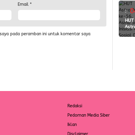
Wed
Email
*
Pac
0
3
2026
ming
HUT
Perk
Astr
Kola
lalu
Mot
 saya pada peramban ini untuk komentar saya
den
ke-5
Vend
Asm
Suls
Inisia
Aksi
Sosi
Don
Dar
Redaksi
Pedoman Media Siber
Iklan
Disclaimer