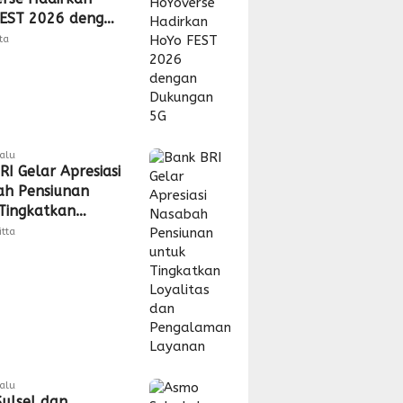
EST 2026 dengan
gan 5G
tta
lalu
RI Gelar Apresiasi
h Pensiunan
Tingkatkan
tas dan
itta
laman Layanan
lalu
ulsel dan