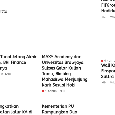
FIFGro
Hadirka
itta
Hibura
81
Vri
Penyal
Tunai Jelang Akhir
MAXY Academy dan
6 hari 
, BRI Finance
Universitas Brawijaya
Wali K
inya
Sukses Gelar Kuliah
Finspo
Tamu, Bimbing
un lalu
Sultra
Mahasiswa Menjunjung
Sinergi
69
Vri
Karir Sesuai Hobi
Keuan
1 tahun lalu
ingkatkan
Kementerian PU
atan Jalur KA di
Rampungkan Dua