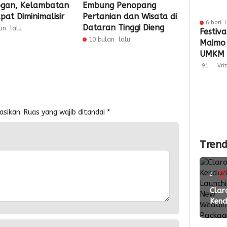
gan, Kelambatan
Embung Penopang
pat Diminimalisir
Pertanian dan Wisata di
6 hari 
Dataran Tinggi Dieng
un lalu
Festiva
10 bulan lalu
Maimo
UMKM 
Perlua
91
Vri
asikan.
Ruas yang wajib ditandai
*
Trend
0
4
ming
Clar
Kend
lalu
Laun
New