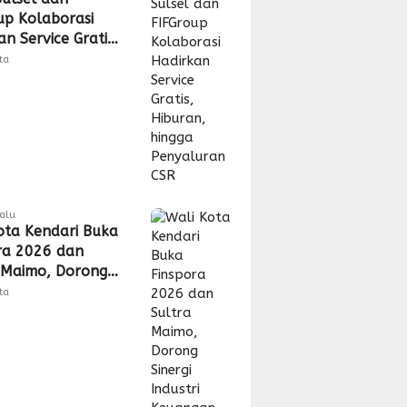
up Kolaborasi
n Service Gratis,
n, hingga
tta
uran CSR
lalu
ota Kendari Buka
ra 2026 dan
 Maimo, Dorong
 Industri
tta
gan