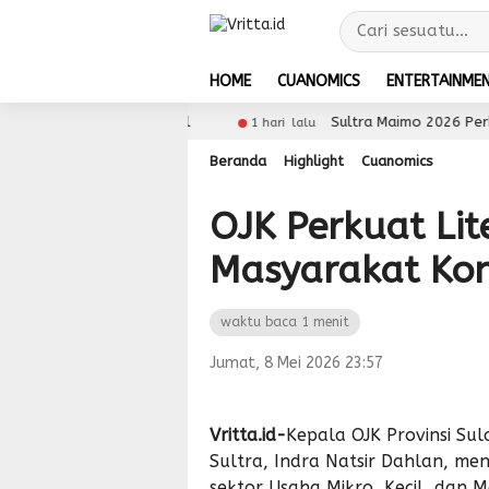
HOME
CUANOMICS
ENTERTAINME
M ke Pasar Global
Sultra Maimo 2026 Perkuat Digi
1 hari lalu
Beranda
Highlight
Cuanomics
OJK Perkuat Li
Masyarakat Ko
waktu baca 1 menit
Jumat, 8 Mei 2026 23:57
Vritta.id-
Kepala OJK Provinsi Su
Sultra, Indra Natsir Dahlan, m
sektor Usaha Mikro, Kecil, dan