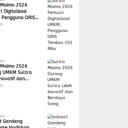
 Maimo 2026
 Digitalisasi
 Pengguna QRIS
 350 Ribu
tta
lalu
 Maimo 2026
g UMKM Sultra
Inovatif dan
a Saing
tta
lalu
t Gandeng
rse Hadirkan