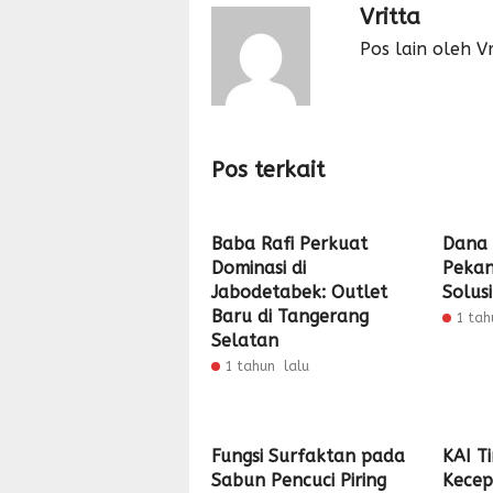
Vritta
Pos lain oleh Vr
Pos terkait
Baba Rafi Perkuat
Dana 
Dominasi di
Pekan
Jabodetabek: Outlet
Solus
Baru di Tangerang
1 tah
Selatan
1 tahun lalu
Fungsi Surfaktan pada
KAI T
Sabun Pencuci Piring
Kecep