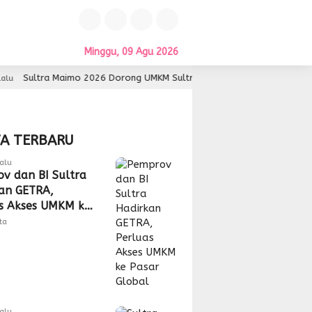
Minggu, 09 Agu 2026
ra Maimo 2026 Dorong UMKM Sultra Lebih Inovatif dan Berdaya Saing
TA TERBARU
lalu
v dan BI Sultra
an GETRA,
s Akses UMKM ke
Global
tta
lalu