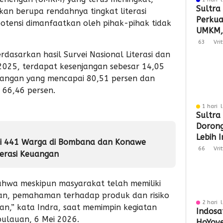
Sultra
kan berupa rendahnya tingkat literasi
Perkuat
tensi dimanfaatkan oleh pihak-pihak tidak
UMKM,
Tembus
63
Vri
asarkan hasil Survei Nasional Literasi dan
2025, terdapat kesenjangan sebesar 14,05
euangan yang mencapai 80,51 persen dan
 66,46 persen.
1 hari 
Sultra
Doron
Lebih 
si 441 Warga di Bombana dan Konawe
Berday
66
Vri
terasi Keuangan
ahwa meskipun masyarakat telah memiliki
an, pemahaman terhadap produk dan risiko
2 hari 
an,” kata Indra, saat memimpin kegiatan
Indosa
ulauan, 6 Mei 2026.
HoYove