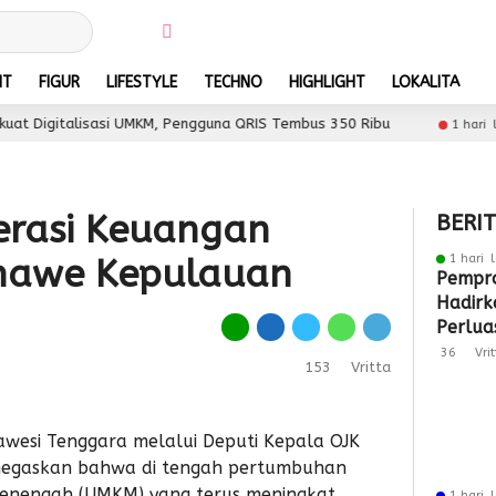
NT
FIGUR
LIFESTYLE
TECHNO
HIGHLIGHT
LOKALITA
talisasi UMKM, Pengguna QRIS Tembus 350 Ribu
Sult
1 hari lalu
terasi Keuangan
BERI
1 hari 
nawe Kepulauan
Pempro
Hadirk
Perlua
Pasar 
36
Vri
153
Vritta
lawesi Tenggara melalui Deputi Kepala OJK
enegaskan bahwa di tengah pertumbuhan
 Menengah (UMKM) yang terus meningkat,
1 hari 