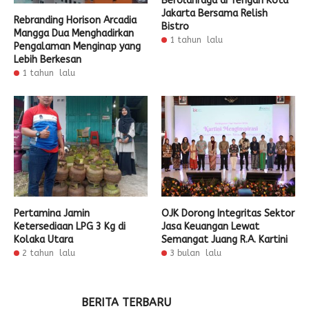
Berolahraga di Tengah Kota
Jakarta Bersama Relish
Rebranding Horison Arcadia
Bistro
Mangga Dua Menghadirkan
1 tahun lalu
Pengalaman Menginap yang
Lebih Berkesan
1 tahun lalu
Pertamina Jamin
OJK Dorong Integritas Sektor
Ketersediaan LPG 3 Kg di
Jasa Keuangan Lewat
Kolaka Utara
Semangat Juang R.A. Kartini
2 tahun lalu
3 bulan lalu
BERITA TERBARU