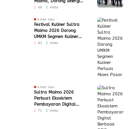
Maimo, Dorong Sinergi
Industri Keuangan
66
Vritta
4 hari lalu
Festival Kuliner Sultra
Maimo 2026 Dorong
UMKM Segmen Kuliner
Perluas Akses Pasar
85
Vritta
4 hari lalu
Sultra Maimo 2026
Perkuat Ekosistem
Pembayaran Digital
Berbasis QRIS
71
Vritta