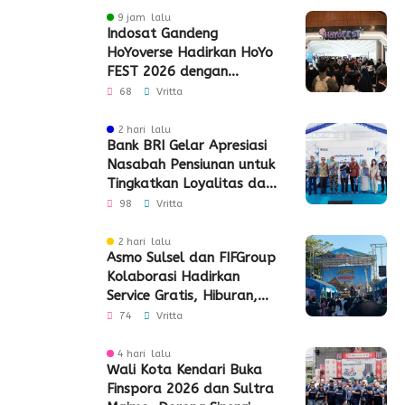
9 jam lalu
Indosat Gandeng
HoYoverse Hadirkan HoYo
FEST 2026 dengan
Dukungan 5G
68
Vritta
2 hari lalu
Bank BRI Gelar Apresiasi
Nasabah Pensiunan untuk
Tingkatkan Loyalitas dan
Pengalaman Layanan
98
Vritta
2 hari lalu
Asmo Sulsel dan FIFGroup
Kolaborasi Hadirkan
Service Gratis, Hiburan,
hingga Penyaluran CSR
74
Vritta
4 hari lalu
Wali Kota Kendari Buka
Finspora 2026 dan Sultra