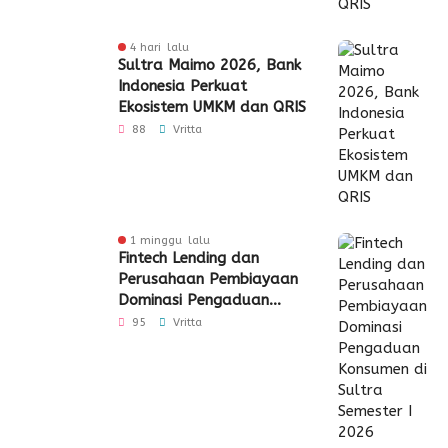
4 hari lalu
Sultra Maimo 2026, Bank
Indonesia Perkuat
Ekosistem UMKM dan QRIS
88
Vritta
1 minggu lalu
Fintech Lending dan
Perusahaan Pembiayaan
Dominasi Pengaduan
Konsumen di Sultra
95
Vritta
Semester I 2026