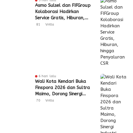
5 hari lalu
Asmo Sulsel dan FIFGroup
Kolaborasi Hadirkan
Service Gratis, Hiburan,
hingga Penyaluran CSR
81
Vritta
6 hari lalu
Wali Kota Kendari Buka
Finspora 2026 dan Sultra
Maimo, Dorong Sinergi
Industri Keuangan
70
Vritta