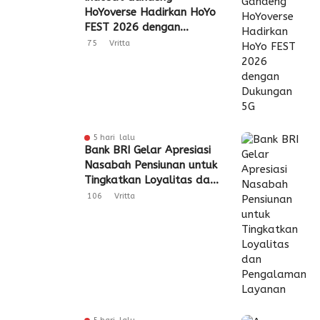
HoYoverse Hadirkan HoYo
FEST 2026 dengan
Dukungan 5G
75
Vritta
5 hari lalu
Bank BRI Gelar Apresiasi
Nasabah Pensiunan untuk
Tingkatkan Loyalitas dan
Pengalaman Layanan
106
Vritta