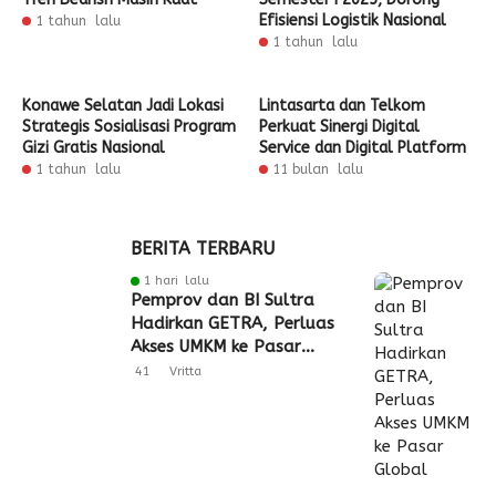
Efisiensi Logistik Nasional
1 tahun lalu
1 tahun lalu
Konawe Selatan Jadi Lokasi
Lintasarta dan Telkom
Strategis Sosialisasi Program
Perkuat Sinergi Digital
Gizi Gratis Nasional
Service dan Digital Platform
1 tahun lalu
11 bulan lalu
BERITA TERBARU
1 hari lalu
Pemprov dan BI Sultra
Hadirkan GETRA, Perluas
Akses UMKM ke Pasar
Global
41
Vritta