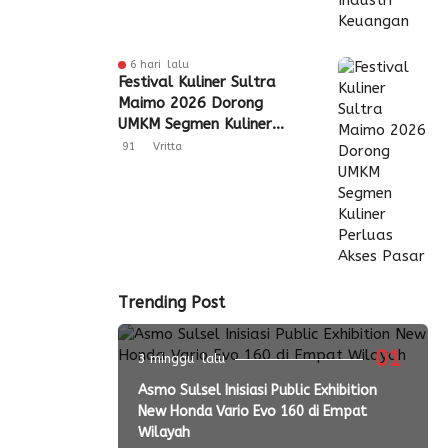
6 hari lalu
Festival Kuliner Sultra
Maimo 2026 Dorong
UMKM Segmen Kuliner
Perluas Akses Pasar
91
Vritta
Trending Post
01
3 minggu lalu
Asmo Sulsel Inisiasi Public Exhibition
New Honda Vario Evo 160 di Empat
Wilayah