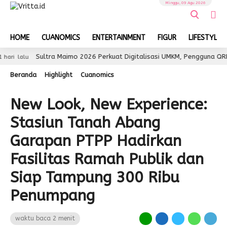
Minggu, 09 Agu 2026
HOME
CUANOMICS
ENTERTAINMENT
FIGUR
LIFESTYLE
Sultra Maimo 2026 Perkuat Digitalisasi UMKM, Pengguna QRIS Temb
lu
Beranda
Highlight
Cuanomics
New Look, New Experience:
Stasiun Tanah Abang
Garapan PTPP Hadirkan
Fasilitas Ramah Publik dan
Siap Tampung 300 Ribu
Penumpang
waktu baca 2 menit