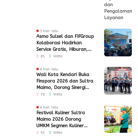
5 hari lalu
Asmo Sulsel dan FIFGroup
Kolaborasi Hadirkan
Service Gratis, Hiburan,
hingga Penyaluran CSR
81
Vritta
6 hari lalu
Wali Kota Kendari Buka
Finspora 2026 dan Sultra
Maimo, Dorong Sinergi
Industri Keuangan
70
Vritta
6 hari lalu
Festival Kuliner Sultra
Maimo 2026 Dorong
UMKM Segmen Kuliner
Perluas Akses Pasar
91
Vritta