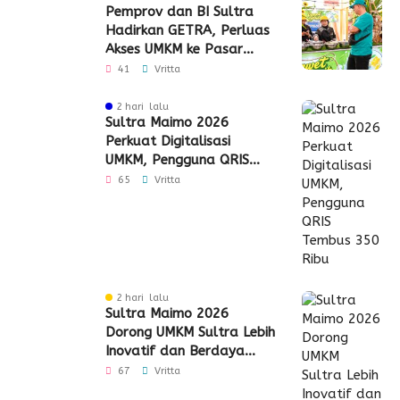
Pemprov dan BI Sultra
Hadirkan GETRA, Perluas
Akses UMKM ke Pasar
Global
41
Vritta
2 hari lalu
Sultra Maimo 2026
Perkuat Digitalisasi
UMKM, Pengguna QRIS
Tembus 350 Ribu
65
Vritta
2 hari lalu
Sultra Maimo 2026
Dorong UMKM Sultra Lebih
Inovatif dan Berdaya
Saing
67
Vritta