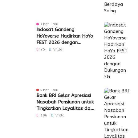
3 hari lalu
Indosat Gandeng
HoYoverse Hadirkan HoYo
FEST 2026 dengan
Dukungan 5G
75
Vritta
5 hari lalu
Bank BRI Gelar Apresiasi
Nasabah Pensiunan untuk
Tingkatkan Loyalitas dan
Pengalaman Layanan
106
Vritta