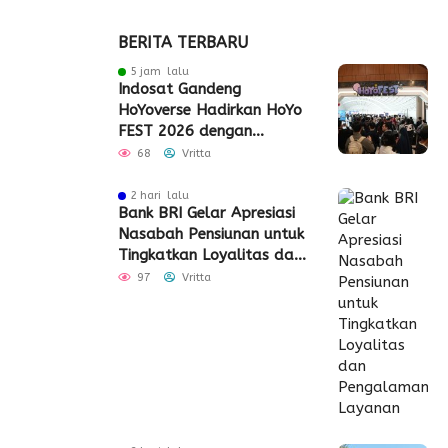
BERITA TERBARU
5 jam lalu
Indosat Gandeng
HoYoverse Hadirkan HoYo
FEST 2026 dengan
Dukungan 5G
68
Vritta
2 hari lalu
Bank BRI Gelar Apresiasi
Nasabah Pensiunan untuk
Tingkatkan Loyalitas dan
Pengalaman Layanan
97
Vritta