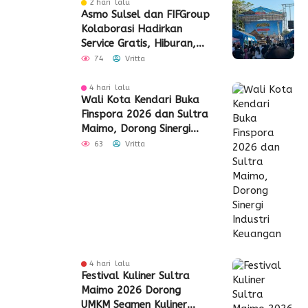
2 hari lalu
Asmo Sulsel dan FIFGroup
Kolaborasi Hadirkan
Service Gratis, Hiburan,
hingga Penyaluran CSR
74
Vritta
4 hari lalu
Wali Kota Kendari Buka
Finspora 2026 dan Sultra
Maimo, Dorong Sinergi
Industri Keuangan
63
Vritta
4 hari lalu
Festival Kuliner Sultra
Maimo 2026 Dorong
UMKM Segmen Kuliner