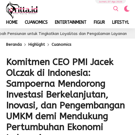
Jumat, 07 Agu 2026
HOME
CUANOMICS
ENTERTAINMENT
FIGUR
LIFESTYLE
untuk Tingkatkan Loyalitas dan Pengalaman Layanan
2 hari lalu
Beranda
Highlight
Cuanomics
Komitmen CEO PMI Jacek
Olczak di Indonesia:
Sampoerna Mendorong
Investasi Berkelanjutan,
Inovasi, dan Pengembangan
UMKM demi Mendukung
Pertumbuhan Ekonomi