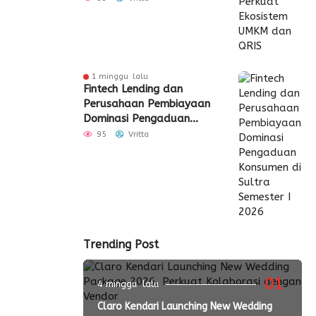
1 minggu lalu
Fintech Lending dan
Perusahaan Pembiayaan
Dominasi Pengaduan
Konsumen di Sultra
95
Vritta
Semester I 2026
Trending Post
01
4 minggu lalu
Claro Kendari Launching New Wedding