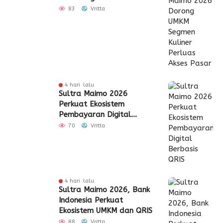
Perluas Akses Pasar
83
Vritta
4 hari lalu
Sultra Maimo 2026
Perkuat Ekosistem
Pembayaran Digital
Berbasis QRIS
70
Vritta
4 hari lalu
Sultra Maimo 2026, Bank
Indonesia Perkuat
Ekosistem UMKM dan QRIS
88
Vritta