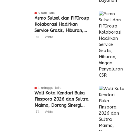
5 hari lalu
Asmo Sulsel dan FIFGroup
Kolaborasi Hadirkan
Service Gratis, Hiburan,
hingga Penyaluran CSR
81
Vritta
1 minggu lalu
Wali Kota Kendari Buka
Finspora 2026 dan Sultra
Maimo, Dorong Sinergi
Industri Keuangan
71
Vritta