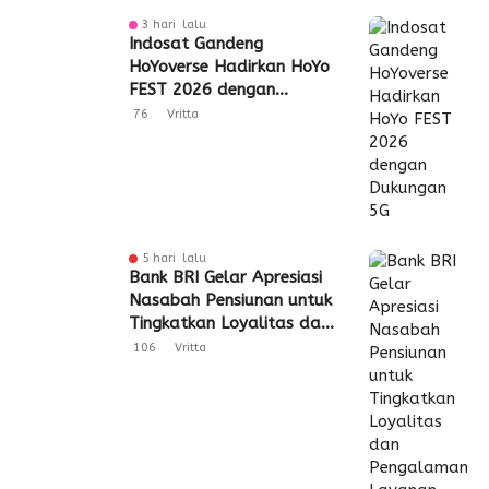
3 hari lalu
Indosat Gandeng
HoYoverse Hadirkan HoYo
FEST 2026 dengan
Dukungan 5G
76
Vritta
5 hari lalu
Bank BRI Gelar Apresiasi
Nasabah Pensiunan untuk
Tingkatkan Loyalitas dan
Pengalaman Layanan
106
Vritta