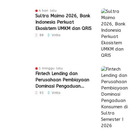
4 hari lalu
Sultra Maimo 2026, Bank
Indonesia Perkuat
Ekosistem UMKM dan QRIS
88
Vritta
1 minggu lalu
Fintech Lending dan
Perusahaan Pembiayaan
Dominasi Pengaduan
Konsumen di Sultra
95
Vritta
Semester I 2026