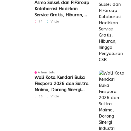
Asmo Sulsel dan FIFGroup
Kolaborasi Hadirkan
Service Gratis, Hiburan,
hingga Penyaluran CSR
74
Vritta
4 hari lalu
Wali Kota Kendari Buka
Finspora 2026 dan Sultra
Maimo, Dorong Sinergi
Industri Keuangan
66
Vritta