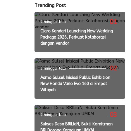
Trending Post
01
4 minggu lalu
Claro Kendari Launching New Wedding
Package 2026, Perkuat Kolaborasi
dengan Vendor
02
3 minggu lalu
Asmo Sulsel Inisiasi Public Exhibition
New Honda Vario Evo 160 di Empat
Wilayah
03
4 minggu lalu
Sukses Desa BRILiaN, Bukti Komitmen
BRI Dorong Kemajuan UMKM