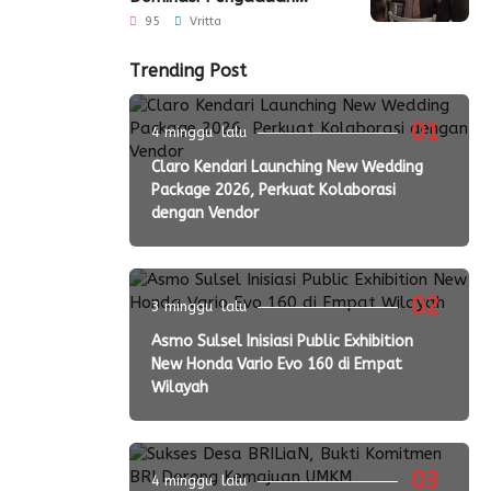
Konsumen di Sultra
95
Vritta
Semester I 2026
Trending Post
01
4 minggu lalu
Claro Kendari Launching New Wedding
Package 2026, Perkuat Kolaborasi
dengan Vendor
02
3 minggu lalu
Asmo Sulsel Inisiasi Public Exhibition
New Honda Vario Evo 160 di Empat
Wilayah
03
4 minggu lalu