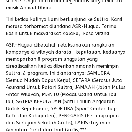
sederet single dari album legendaris karya maestro
musik Ahmad Dhani.
“Ini ketiga kalinya kami berkunjung ke Sultra. Kami
merasa terhormat diundang ASR-Hugua. Terima
kasih untuk masyarakat Kolaka,” kata Virzha.
ASR-Hugua diketahui melaksanakan rangkaian
kampanye di wilayah darata -kepulauan. Keduanya
memaparkan 8 program unggulan yang
direalisasikan ketika diberikan amanah memimpin
Sultra. 8 program. Ini diantaranya: SAMUDRA
(Semua Mudah Dapat Kerja), SETARA (Seratus Juta
Asuransi Untuk Petani Sultra, JAMA’AH (Jalan Mulus
Antar Wilayah, MANTU (Modal Usaha Untuk Ibu
Ibu, SATRIA KEPULAUAN (Satu Triliun Anggaran
Untuk Kepulauan), SPORTIKA (Sport Center Tiap
Kota dan Kabupaten), PENGGARIS (Perlengkapan
dan Seragam Sekolah Gratis), LARIS (Layanan
Ambulan Darat dan Laut Gratis).***