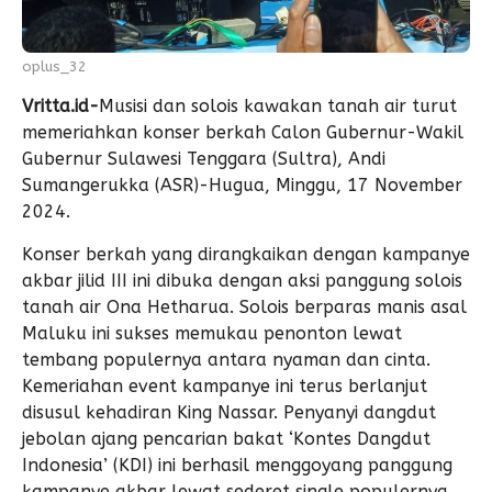
oplus_32
Vritta.id-
Musisi dan solois kawakan tanah air turut
memeriahkan konser berkah Calon Gubernur-Wakil
Gubernur Sulawesi Tenggara (Sultra), Andi
Sumangerukka (ASR)-Hugua, Minggu, 17 November
2024.
Konser berkah yang dirangkaikan dengan kampanye
akbar jilid III ini dibuka dengan aksi panggung solois
tanah air Ona Hetharua. Solois berparas manis asal
Maluku ini sukses memukau penonton lewat
tembang populernya antara nyaman dan cinta.
Kemeriahan event kampanye ini terus berlanjut
disusul kehadiran King Nassar. Penyanyi dangdut
jebolan ajang pencarian bakat ‘Kontes Dangdut
Indonesia’ (KDI) ini berhasil menggoyang panggung
kampanye akbar lewat sederet single populernya,