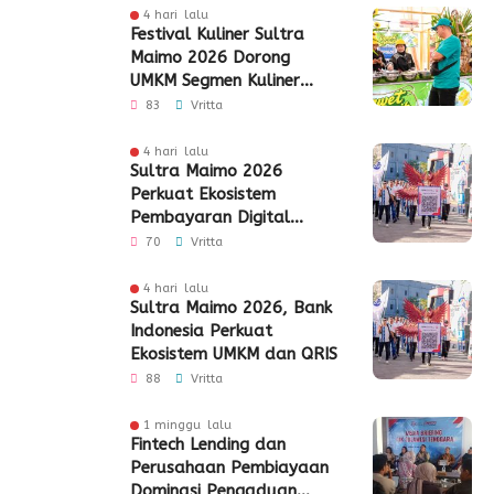
4 hari lalu
Festival Kuliner Sultra
Maimo 2026 Dorong
UMKM Segmen Kuliner
Perluas Akses Pasar
83
Vritta
4 hari lalu
Sultra Maimo 2026
Perkuat Ekosistem
Pembayaran Digital
Berbasis QRIS
70
Vritta
4 hari lalu
Sultra Maimo 2026, Bank
Indonesia Perkuat
Ekosistem UMKM dan QRIS
88
Vritta
1 minggu lalu
Fintech Lending dan
Perusahaan Pembiayaan
Dominasi Pengaduan