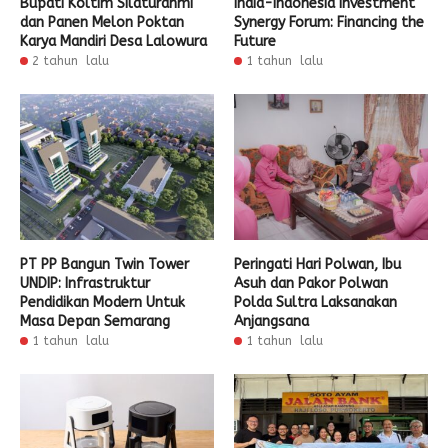
Bupati Koltim Silaturahmi
India-Indonesia Investment
dan Panen Melon Poktan
Synergy Forum: Financing the
Karya Mandiri Desa Lalowura
Future
2 tahun lalu
1 tahun lalu
PT PP Bangun Twin Tower
Peringati Hari Polwan, Ibu
UNDIP: Infrastruktur
Asuh dan Pakor Polwan
Pendidikan Modern Untuk
Polda Sultra Laksanakan
Masa Depan Semarang
Anjangsana
1 tahun lalu
1 tahun lalu