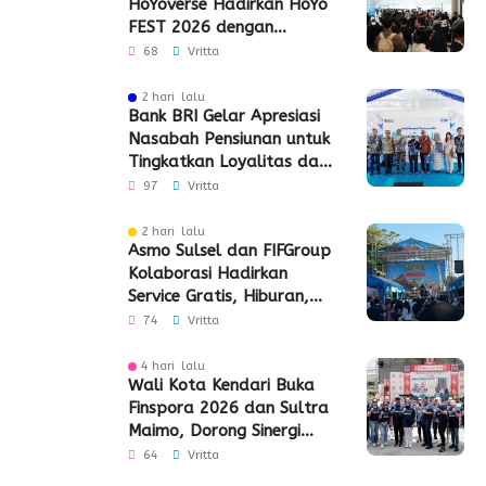
HoYoverse Hadirkan HoYo
FEST 2026 dengan
Dukungan 5G
68
Vritta
2 hari lalu
Bank BRI Gelar Apresiasi
Nasabah Pensiunan untuk
Tingkatkan Loyalitas dan
Pengalaman Layanan
97
Vritta
2 hari lalu
Asmo Sulsel dan FIFGroup
Kolaborasi Hadirkan
Service Gratis, Hiburan,
hingga Penyaluran CSR
74
Vritta
4 hari lalu
Wali Kota Kendari Buka
Finspora 2026 dan Sultra
Maimo, Dorong Sinergi
Industri Keuangan
64
Vritta