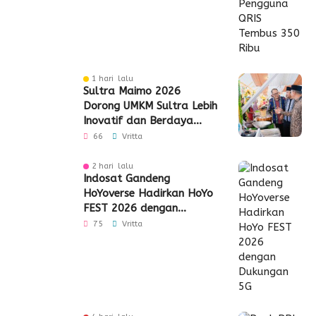
1 hari lalu
Sultra Maimo 2026
Dorong UMKM Sultra Lebih
Inovatif dan Berdaya
Saing
66
Vritta
2 hari lalu
Indosat Gandeng
HoYoverse Hadirkan HoYo
FEST 2026 dengan
Dukungan 5G
75
Vritta