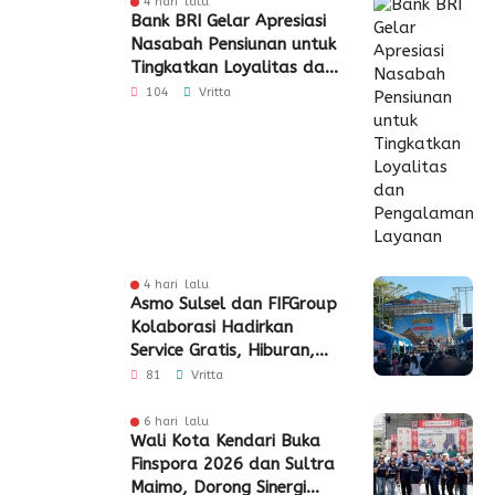
4 hari lalu
Bank BRI Gelar Apresiasi
Nasabah Pensiunan untuk
Tingkatkan Loyalitas dan
Pengalaman Layanan
104
Vritta
4 hari lalu
Asmo Sulsel dan FIFGroup
Kolaborasi Hadirkan
Service Gratis, Hiburan,
hingga Penyaluran CSR
81
Vritta
6 hari lalu
Wali Kota Kendari Buka
Finspora 2026 dan Sultra
Maimo, Dorong Sinergi