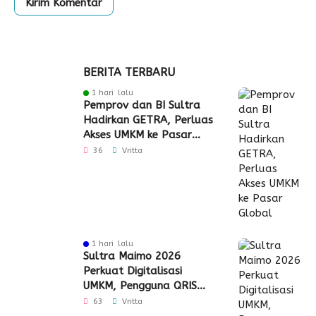
BERITA TERBARU
1 hari lalu
Pemprov dan BI Sultra
Hadirkan GETRA, Perluas
Akses UMKM ke Pasar
Global
36
Vritta
1 hari lalu
Sultra Maimo 2026
Perkuat Digitalisasi
UMKM, Pengguna QRIS
Tembus 350 Ribu
63
Vritta