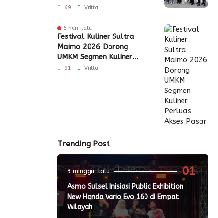
Industri Keuangan
69
Vritta
6 hari lalu
Festival Kuliner Sultra
Maimo 2026 Dorong
UMKM Segmen Kuliner
Perluas Akses Pasar
91
Vritta
Trending Post
01
3 minggu lalu
Asmo Sulsel Inisiasi Public Exhibition
New Honda Vario Evo 160 di Empat
Wilayah