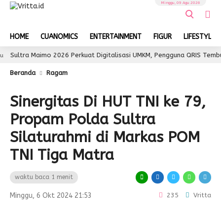
Minggu, 09 Agu 2026
HOME
CUANOMICS
ENTERTAINMENT
FIGUR
LIFESTYLE
tra Maimo 2026 Perkuat Digitalisasi UMKM, Pengguna QRIS Tembus 350 
Beranda
Ragam
Sinergitas Di HUT TNI ke 79,
Propam Polda Sultra
Silaturahmi di Markas POM
TNI Tiga Matra
waktu baca 1 menit
Minggu, 6 Okt 2024 21:53
235
Vritta