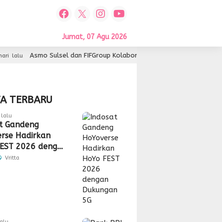
Jumat, 07 Agu 2026
l dan FIFGroup Kolaborasi Hadirkan Service Gratis, Hiburan, hingga Pe
TA TERBARU
lalu
t Gandeng
rse Hadirkan
EST 2026 dengan
gan 5G
Vritta
lalu