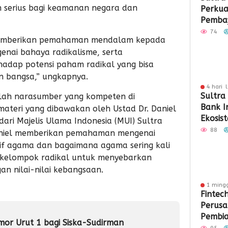
 serius bagi keamanan negara dan
Perkua
Pembay
Berbas
74
 memberikan pemahaman mendalam kepada
enai bahaya radikalisme, serta
adap potensi paham radikal yang bisa
n bangsa,” ungkapnya.
4 hari 
Sultra
mlah narasumber yang kompeten di
Bank I
ateri yang dibawakan oleh Ustad Dr. Daniel
Ekosi
ari Majelis Ulama Indonesia (MUI) Sultra
QRIS
88
aniel memberikan pemahaman mengenai
tif agama dan bagaimana agama sering kali
kelompok radikal untuk menyebarkan
an nilai-nilai kebangsaan.
1 ming
Fintec
Perus
Pembia
or Urut 1 bagi Siska-Sudirman
Penga