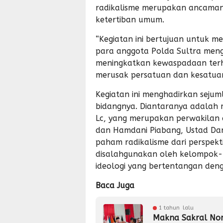
radikalisme merupakan ancaman
ketertiban umum.
“Kegiatan ini bertujuan untuk
para anggota Polda Sultra meng
meningkatkan kewaspadaan terh
merusak persatuan dan kesatua
Kegiatan ini menghadirkan seju
bidangnya. Diantaranya adalah m
Lc, yang merupakan perwakilan d
dan Hamdani Piabang, Ustad D
paham radikalisme dari perspek
disalahgunakan oleh kelompok-
ideologi yang bertentangan deng
Baca Juga
1 tahun lalu
Makna Sakral Nom