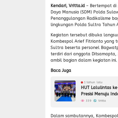
Kendari, Vritta.id
– Bertempat di 
Daya Manusia (SDM) Polda Sulaw
Penanggulangan Radikalisme bagi
lingkungan Polda Sultra Tahun 
Kegiatan tersebut dibuka langsu
Kombespol Arief Fitrianto yang 
Sultra beserta personel Bagwat
terdiri dari anggota Ditsamapta,
ambil bagian dalam kegiatan ini.
Baca Juga
1 tahun lalu
HUT Lalulintas ke
Presisi Menuju In
339
Vritta
Dalam sambutannya, Kombespol 