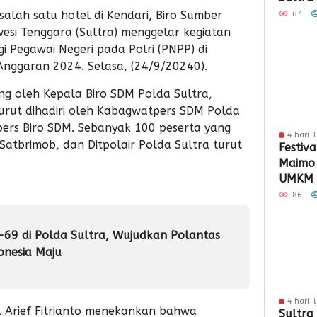
Sinergi
salah satu hotel di Kendari, Biro Sumber
67
Keuan
esi Tenggara (Sultra) menggelar kegiatan
 Pegawai Negeri pada Polri (PNPP) di
Anggaran 2024. Selasa, (24/9/20240).
ng oleh Kepala Biro SDM Polda Sultra,
turut dihadiri oleh Kabagwatpers SDM Polda
pers Biro SDM. Sebanyak 100 peserta yang
4 hari 
 Satbrimob, dan Ditpolair Polda Sultra turut
Festiva
Maimo
UMKM 
Perlua
86
-69 di Polda Sultra, Wujudkan Polantas
donesia Maju
4 hari 
Arief Fitrianto menekankan bahwa
Sultra