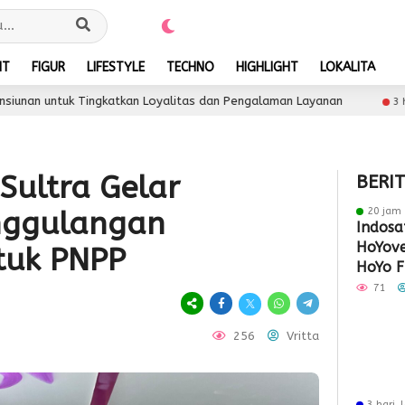
NT
FIGUR
LIFESTYLE
TECHNO
HIGHLIGHT
LOKALITA
katkan Loyalitas dan Pengalaman Layanan
Asmo Sulse
3 hari lalu
Sultra Gelar
BERI
20 jam 
nggulangan
Indosa
HoYove
tuk PNPP
HoYo F
Dukun
71
256
Vritta
3 hari 