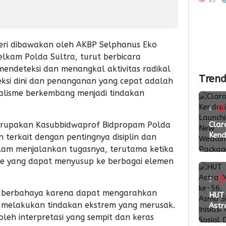
95
di Sult
2026
ateri dibawakan oleh AKBP Selphanus Eko
elkam Polda Sultra, turut berbicara
mendeteksi dan menangkal aktivitas radikal
Trend
eksi dini dan penanganan yang cepat adalah
kalisme berkembang menjadi tindakan
0
4
merupakan Kasubbidwaprof Bidpropam Polda
ming
Clar
Kend
 terkait dengan pentingnya disiplin dan
lalu
Laun
dalam menjalankan tugasnya, terutama ketika
New
e yang dapat menyusup ke berbagai elemen
Wed
Pac
0
3
2026
g berbahaya karena dapat mengarahkan
ming
HUT
Perk
 melakukan tindakan ekstrem yang merusak.
Astr
Kola
lalu
Mot
 oleh interpretasi yang sempit dan keras
den