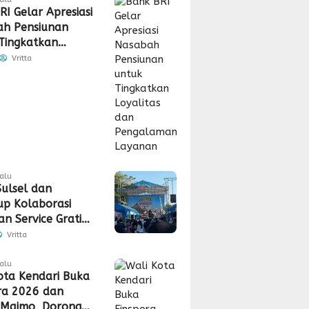
RI Gelar Apresiasi
h Pensiunan
Tingkatkan
tas dan
Vritta
laman Layanan
lalu
ulsel dan
up Kolaborasi
n Service Gratis,
n, hingga
Vritta
uran CSR
lalu
ota Kendari Buka
ra 2026 dan
 Maimo, Dorong