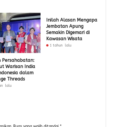
Inilah Alasan Mengapa
Jembatan Apung
Semakin Digemari di
Kawasan Wisata
1 tahun lalu
 Persahabatan:
ut Warisan India
ndonesia dalam
age Threads
an lalu
asikan.
Ruas yang wajib ditandai
*