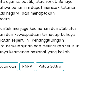
ke-5
itu agama, politik, atau sosial. Bahaya
Vend
Asm
bahwa paham ini dapat merusak tatanan
Suls
tas negara, dan menciptakan
Inisia
egara.
Aksi
Sosi
 untuk menjaga keamanan dan stabilitas
Don
an dan kewaspadaan terhadap bahaya
Dar
iatan seperti ini. Penanggulangan
ara berkelanjutan dan melibatkan seluruh
anya keamanan nasional yang kokoh.
gulangan
PNPP
Polda Sultra