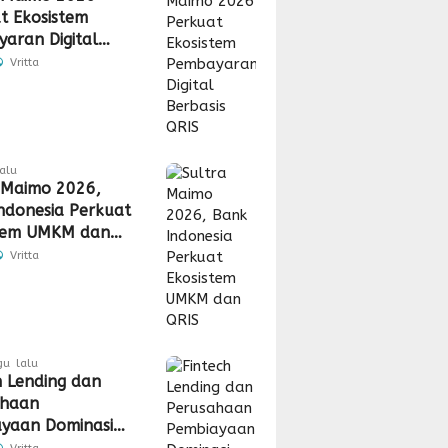
t Ekosistem
aran Digital
is QRIS
Vritta
lalu
 Maimo 2026,
ndonesia Perkuat
stem UMKM dan
Vritta
gu lalu
h Lending dan
ahaan
yaan Dominasi
duan Konsumen