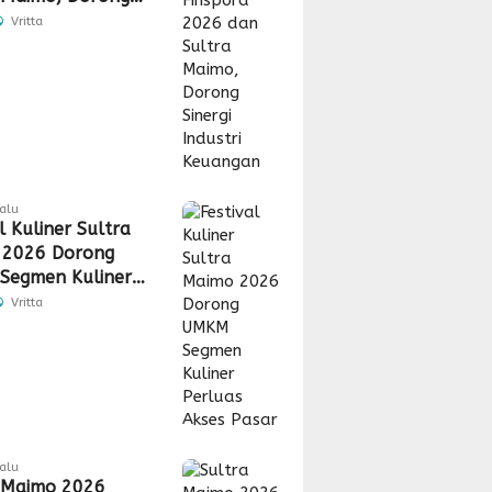
 Industri
Vritta
gan
lalu
l Kuliner Sultra
 2026 Dorong
Segmen Kuliner
s Akses Pasar
Vritta
lalu
 Maimo 2026