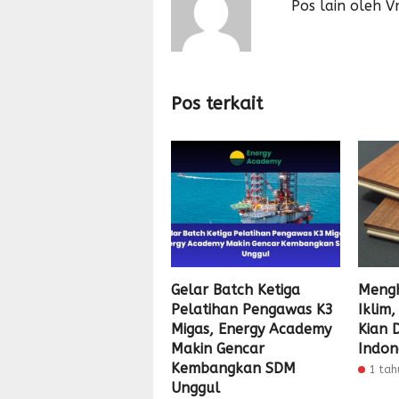
Pos lain oleh Vr
Pos terkait
Gelar Batch Ketiga
Mengh
Pelatihan Pengawas K3
Iklim
Migas, Energy Academy
Kian D
Makin Gencar
Indon
Kembangkan SDM
1 tah
Unggul