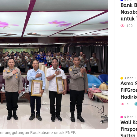
Bank B
Nasaba
untuk 
Loyali
100
Penga
3 hari 
Asmo S
FIFGro
Hadirka
Hibura
78
Penyal
4 hari 
Wali K
Finspo
Penanggulangan Radikalisme untuk PNPP.
Sultra