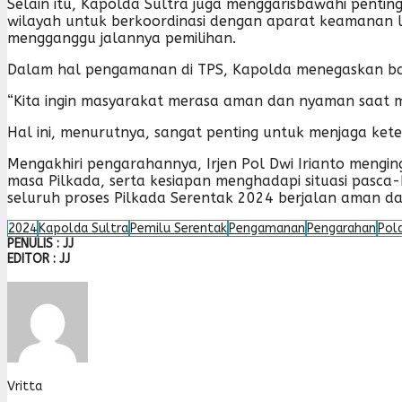
Selain itu, Kapolda Sultra juga menggarisbawahi pentin
wilayah untuk berkoordinasi dengan aparat keamanan l
mengganggu jalannya pemilihan.
Dalam hal pengamanan di TPS, Kapolda menegaskan b
“Kita ingin masyarakat merasa aman dan nyaman saat m
Hal ini, menurutnya, sangat penting untuk menjaga ke
Mengakhiri pengarahannya, Irjen Pol Dwi Irianto mengin
masa Pilkada, serta kesiapan menghadapi situasi pasca
seluruh proses Pilkada Serentak 2024 berjalan aman dan
2024
Kapolda Sultra
Pemilu Serentak
Pengamanan
Pengarahan
Pol
PENULIS : JJ
EDITOR : JJ
Vritta