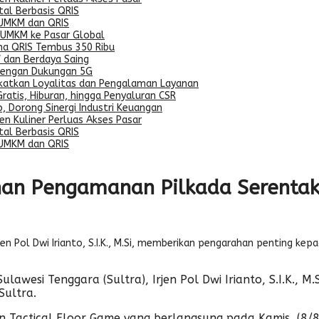
al Berbasis QRIS
 UMKM dan QRIS
 UMKM ke Pasar Global
na QRIS Tembus 350 Ribu
 dan Berdaya Saing
dengan Dukungan 5G
gkatkan Loyalitas dan Pengalaman Layanan
ratis, Hiburan, hingga Penyaluran CSR
, Dorong Sinergi Industri Keuangan
n Kuliner Perluas Akses Pasar
al Berbasis QRIS
 UMKM dan QRIS
han Pengamanan Pilkada Serenta
rjen Pol Dwi Irianto, S.I.K., M.Si, memberikan pengarahan penting k
Sulawesi Tenggara (Sultra), Irjen Pol Dwi Irianto, S.I.K.
Sultra.
 Tactical Floor Game yang berlangsung pada Kamis, (8/8