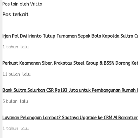
Pos lain oleh Vritta
Pos terkait
Irjen Pol Dwi Irianto Tutup Turnamen Sepak Bola Kapolda Sultra 
1 tahun lalu
Perkuat Keamanan Siber, Krakatau Steel Group & BSSN Dorong Keta
11 bulan lalu
Bank Sultra Salurkan CSR Rp193 Juta untuk Pembangunan Rumah Ib
5 bulan lalu
Layanan Pelanggan Lambat? Saatnya Upgrade ke CRM AI Barantu
1 tahun lalu