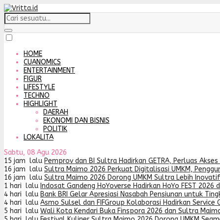
HOME
CUANOMICS
ENTERTAINMENT
FIGUR
LIFESTYLE
TECHNO
HIGHLIGHT
DAERAH
EKONOMI DAN BISNIS
POLITIK
LOKALITA
Sabtu, 08 Agu 2026
15 jam lalu
Pemprov dan BI Sultra Hadirkan GETRA, Perluas Akses
16 jam lalu
Sultra Maimo 2026 Perkuat Digitalisasi UMKM, Penggu
16 jam lalu
Sultra Maimo 2026 Dorong UMKM Sultra Lebih Inovatif
1 hari lalu
Indosat Gandeng HoYoverse Hadirkan HoYo FEST 2026 
4 hari lalu
Bank BRI Gelar Apresiasi Nasabah Pensiunan untuk Tin
4 hari lalu
Asmo Sulsel dan FIFGroup Kolaborasi Hadirkan Service G
5 hari lalu
Wali Kota Kendari Buka Finspora 2026 dan Sultra Maimo
5 hari lalu
Festival Kuliner Sultra Maimo 2026 Dorong UMKM Segme