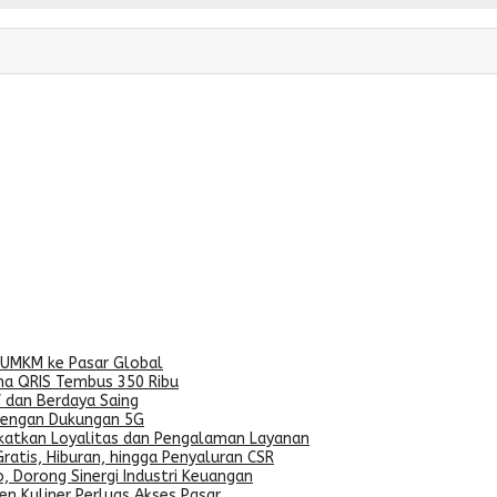
 UMKM ke Pasar Global
na QRIS Tembus 350 Ribu
 dan Berdaya Saing
dengan Dukungan 5G
gkatkan Loyalitas dan Pengalaman Layanan
ratis, Hiburan, hingga Penyaluran CSR
, Dorong Sinergi Industri Keuangan
n Kuliner Perluas Akses Pasar