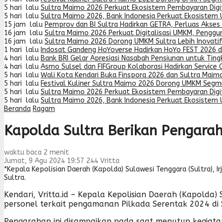
5 hari lalu
Sultra Maimo 2026 Perkuat Ekosistem Pembayaran Digit
5 hari lalu
Sultra Maimo 2026, Bank Indonesia Perkuat Ekosistem
15 jam lalu
Pemprov dan BI Sultra Hadirkan GETRA, Perluas Akses
16 jam lalu
Sultra Maimo 2026 Perkuat Digitalisasi UMKM, Penggu
16 jam lalu
Sultra Maimo 2026 Dorong UMKM Sultra Lebih Inovatif
1 hari lalu
Indosat Gandeng HoYoverse Hadirkan HoYo FEST 2026 
4 hari lalu
Bank BRI Gelar Apresiasi Nasabah Pensiunan untuk Tin
4 hari lalu
Asmo Sulsel dan FIFGroup Kolaborasi Hadirkan Service G
5 hari lalu
Wali Kota Kendari Buka Finspora 2026 dan Sultra Maimo
5 hari lalu
Festival Kuliner Sultra Maimo 2026 Dorong UMKM Segme
5 hari lalu
Sultra Maimo 2026 Perkuat Ekosistem Pembayaran Digit
5 hari lalu
Sultra Maimo 2026, Bank Indonesia Perkuat Ekosistem
Beranda
Ragam
Kapolda Sultra Berikan Pengara
waktu baca 2 menit
Jumat, 9 Agu 2024 19:57
244
Vritta
*Kepala Kepolisian Daerah (Kapolda) Sulawesi Tenggara (Sultra), I
Sultra.
Kendari, Vritta.id – Kepala Kepolisian Daerah (Kapolda) 
personel terkait pengamanan Pilkada Serentak 2024 di 
Pengarahan ini disampaikan pada saat menutup kegiatan