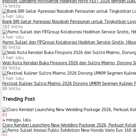
Indosat Gandeng HoYoverse Hadirkan HoYo FEST 2026 dengan Duk
74
Vritta
4 hari lalu
Bank BRI Gelar Apresiasi Nasabah Pensiunan untuk Tingkatkan Lo
102
Vritta
4 hari lalu
Asmo Sulsel dan FIFGroup Kolaborasi Hadirkan Service Gratis, Hibu
80
Vritta
5 hari lalu
Wali Kota Kendari Buka Finspora 2026 dan Sultra Maimo, Dorong Si
69
Vritta
5 hari lalu
Festival Kuliner Sultra Maimo 2026 Dorong UMKM Segmen Kuliner P
89
Vritta
Trending Post
01
4 minggu lalu
Claro Kendari Launching New Wedding Package 2026, Perkuat Kola
02