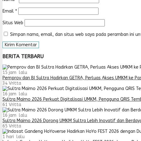
Email
*
Situs Web
Simpan nama, email, dan situs web saya pada peramban ini un
BERITA TERBARU
15 jam lalu
Pemprov dan BI Sultra Hadirkan GETRA, Perluas Akses UMKM ke Pa
34
Vritta
16 jam lalu
Sultra Maimo 2026 Perkuat Digitalisasi UMKM, Pengguna QRIS Tem
61
Vritta
16 jam lalu
Sultra Maimo 2026 Dorong UMKM Sultra Lebih Inovatif dan Berday
65
Vritta
1 hari lalu