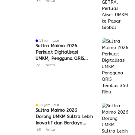
Global
34
Vritta
19 jam lalu
Sultra Maimo 2026
Perkuat Digitalisasi
UMKM, Pengguna QRIS
Tembus 350 Ribu
61
Vritta
19 jam lalu
Sultra Maimo 2026
Dorong UMKM Sultra Lebih
Inovatif dan Berdaya
Saing
65
Vritta