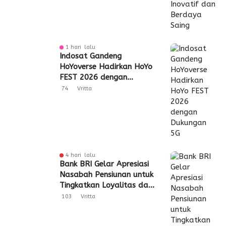
1 hari lalu
Indosat Gandeng
HoYoverse Hadirkan HoYo
FEST 2026 dengan
Dukungan 5G
74
Vritta
4 hari lalu
Bank BRI Gelar Apresiasi
Nasabah Pensiunan untuk
Tingkatkan Loyalitas dan
Pengalaman Layanan
103
Vritta