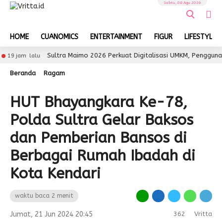
Sabtu, 08 Agu 2026
HOME
CUANOMICS
ENTERTAINMENT
FIGUR
LIFESTYLE
Sultra Maimo 2026 Perkuat Digitalisasi UMKM, Pengguna QRIS 
m lalu
Beranda
Ragam
HUT Bhayangkara Ke-78,
Polda Sultra Gelar Baksos
dan Pemberian Bansos di
Berbagai Rumah Ibadah di
Kota Kendari
waktu baca 2 menit
Jumat, 21 Jun 2024 20:45
362
Vritta