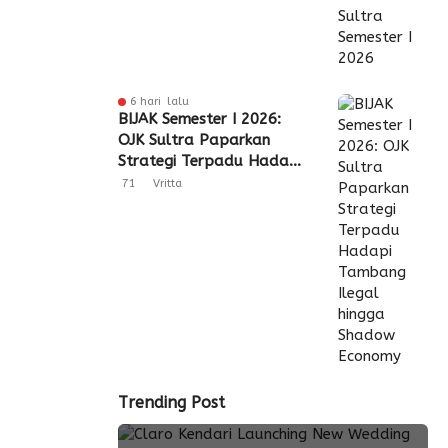
6 hari lalu
BIJAK Semester I 2026:
OJK Sultra Paparkan
Strategi Terpadu Hadapi
Tambang Ilegal hingga
71
Vritta
Shadow Economy
Trending Post