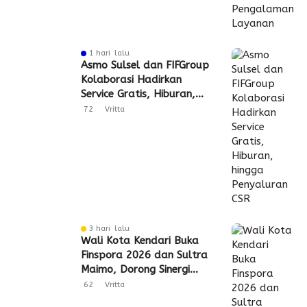
1 hari lalu
Asmo Sulsel dan FIFGroup
Kolaborasi Hadirkan
Service Gratis, Hiburan,
hingga Penyaluran CSR
72
Vritta
3 hari lalu
Wali Kota Kendari Buka
Finspora 2026 dan Sultra
Maimo, Dorong Sinergi
Industri Keuangan
62
Vritta