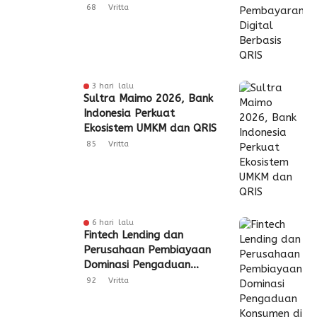
Berbasis QRIS
68
Vritta
3 hari lalu
Sultra Maimo 2026, Bank
Indonesia Perkuat
Ekosistem UMKM dan QRIS
85
Vritta
6 hari lalu
Fintech Lending dan
Perusahaan Pembiayaan
Dominasi Pengaduan
Konsumen di Sultra
92
Vritta
Semester I 2026