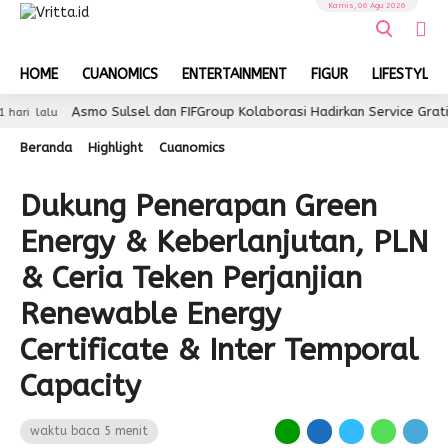
Kamis, 06 Agu 2026
HOME
CUANOMICS
ENTERTAINMENT
FIGUR
LIFESTYLE
Asmo Sulsel dan FIFGroup Kolaborasi Hadirkan Service Gratis, Hiburan, 
Beranda
Highlight
Cuanomics
Dukung Penerapan Green
Energy & Keberlanjutan, PLN
& Ceria Teken Perjanjian
Renewable Energy
Certificate & Inter Temporal
Capacity
waktu baca 5 menit