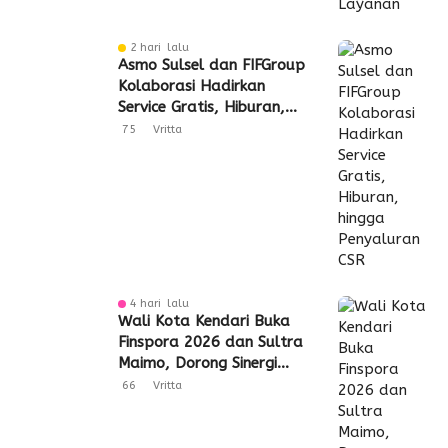
2 hari lalu
Asmo Sulsel dan FIFGroup
Kolaborasi Hadirkan
Service Gratis, Hiburan,
hingga Penyaluran CSR
75
Vritta
4 hari lalu
Wali Kota Kendari Buka
Finspora 2026 dan Sultra
Maimo, Dorong Sinergi
Industri Keuangan
66
Vritta