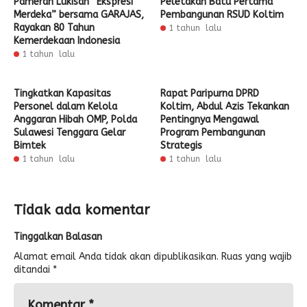
Pameran Lukisan “Ekspresi
Peletakan Batu Pertama
Merdeka” bersama GARAJAS,
Pembangunan RSUD Koltim
Rayakan 80 Tahun
1 tahun lalu
Kemerdekaan Indonesia
1 tahun lalu
Tingkatkan Kapasitas
Rapat Paripurna DPRD
Personel dalam Kelola
Koltim, Abdul Azis Tekankan
Anggaran Hibah OMP, Polda
Pentingnya Mengawal
Sulawesi Tenggara Gelar
Program Pembangunan
Bimtek
Strategis
1 tahun lalu
1 tahun lalu
Tidak ada komentar
Tinggalkan Balasan
Alamat email Anda tidak akan dipublikasikan.
Ruas yang wajib
ditandai
*
Komentar
*