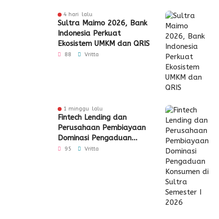
4 hari lalu
Sultra Maimo 2026, Bank
Indonesia Perkuat
Ekosistem UMKM dan QRIS
88
Vritta
1 minggu lalu
Fintech Lending dan
Perusahaan Pembiayaan
Dominasi Pengaduan
Konsumen di Sultra
95
Vritta
Semester I 2026