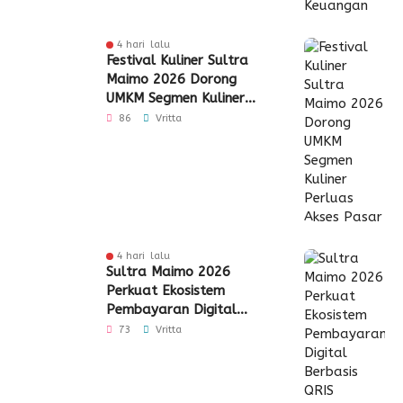
4 hari lalu
Festival Kuliner Sultra
Maimo 2026 Dorong
UMKM Segmen Kuliner
Perluas Akses Pasar
86
Vritta
4 hari lalu
Sultra Maimo 2026
Perkuat Ekosistem
Pembayaran Digital
Berbasis QRIS
73
Vritta