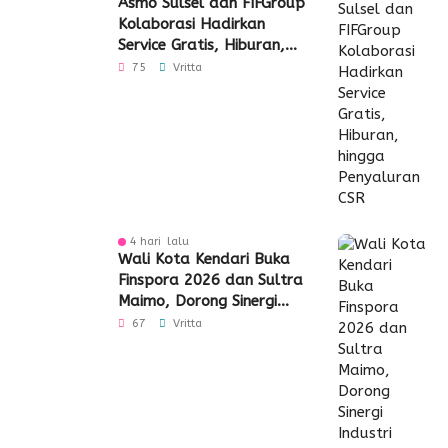
Asmo Sulsel dan FIFGroup
Kolaborasi Hadirkan
Service Gratis, Hiburan,
hingga Penyaluran CSR
75
Vritta
4 hari lalu
Wali Kota Kendari Buka
Finspora 2026 dan Sultra
Maimo, Dorong Sinergi
Industri Keuangan
67
Vritta