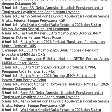
dengan Dukungan 5G
5 hari lalu
Bank BRI Gelar Apresiasi Nasabah Pensiunan untuk
Tingkatkan Loyalitas dan Pengalaman Layanan
5 hari lalu
Asmo Sulsel dan FIFGroup Kolaborasi Hadirkan Service
Gratis, Hiburan, hingga Penyaluran CSR
6 hari lalu
Wali Kota Kendari Buka Finspora 2026 dan Sultra
Maimo, Dorong Sinergi Industri Keuangan
6 hari lalu
Festival Kuliner Sultra Maimo 2026 Dorong UMKM
Segmen Kuliner Perluas Akses Pasar
6 hari lalu
Sultra Maimo 2026 Perkuat Ekosistem Pembayaran
Digital Berbasis QRIS
1 minggu lalu
Sultra Maimo 2026, Bank Indonesia Perkuat
Ekosistem UMKM dan QRIS
1 hari lalu
Pemprov dan BI Sultra Hadirkan GETRA, Perluas Akses
UMKM ke Pasar Global
1 hari lalu
Sultra Maimo 2026 Perkuat Digitalisasi UMKM,
Pengguna QRIS Tembus 350 Ribu
2 hari lalu
Sultra Maimo 2026 Dorong UMKM Sultra Lebih
Inovatif dan Berdaya Saing
3 hari lalu
Indosat Gandeng HoYoverse Hadirkan HoYo FEST 2026
dengan Dukungan 5G
5 hari lalu
Bank BRI Gelar Apresiasi Nasabah Pensiunan untuk
Tingkatkan Loyalitas dan Pengalaman Layanan
5 hari lalu
Asmo Sulsel dan FIFGroup Kolaborasi Hadirkan Service
Gratis, Hiburan, hingga Penyaluran CSR
6 hari lalu
Wali Kota Kendari Buka Finspora 2026 dan Sultra