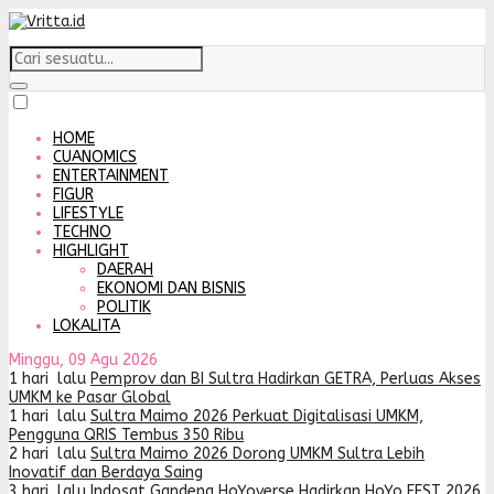
HOME
CUANOMICS
ENTERTAINMENT
FIGUR
LIFESTYLE
TECHNO
HIGHLIGHT
DAERAH
EKONOMI DAN BISNIS
POLITIK
LOKALITA
Minggu, 09 Agu 2026
1 hari lalu
Pemprov dan BI Sultra Hadirkan GETRA, Perluas Akses
UMKM ke Pasar Global
1 hari lalu
Sultra Maimo 2026 Perkuat Digitalisasi UMKM,
Pengguna QRIS Tembus 350 Ribu
2 hari lalu
Sultra Maimo 2026 Dorong UMKM Sultra Lebih
Inovatif dan Berdaya Saing
3 hari lalu
Indosat Gandeng HoYoverse Hadirkan HoYo FEST 2026