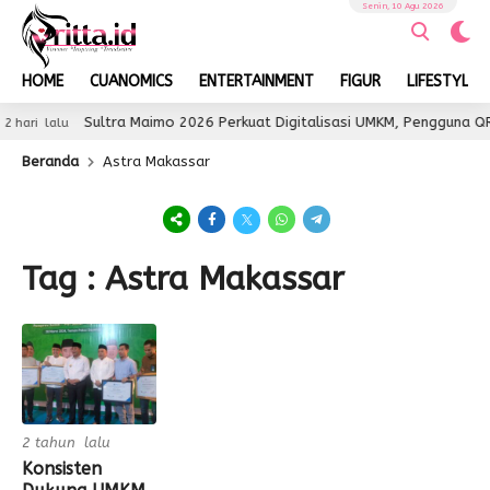
Senin, 10 Agu 2026
HOME
CUANOMICS
ENTERTAINMENT
FIGUR
LIFESTYLE
Sultra Maimo 2026 Perkuat Digitalisasi UMKM, Pengguna QR
2 hari lalu
Beranda
Astra Makassar
Tag : Astra Makassar
2 tahun lalu
Konsisten