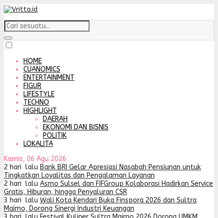
HOME
CUANOMICS
ENTERTAINMENT
FIGUR
LIFESTYLE
TECHNO
HIGHLIGHT
DAERAH
EKONOMI DAN BISNIS
POLITIK
LOKALITA
Kamis, 06 Agu 2026
2 hari lalu
Bank BRI Gelar Apresiasi Nasabah Pensiunan untuk
Tingkatkan Loyalitas dan Pengalaman Layanan
2 hari lalu
Asmo Sulsel dan FIFGroup Kolaborasi Hadirkan Service
Gratis, Hiburan, hingga Penyaluran CSR
3 hari lalu
Wali Kota Kendari Buka Finspora 2026 dan Sultra
Maimo, Dorong Sinergi Industri Keuangan
3 hari lalu
Festival Kuliner Sultra Maimo 2026 Dorong UMKM