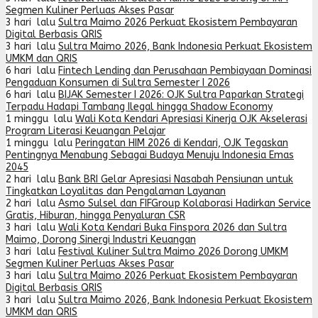
Segmen Kuliner Perluas Akses Pasar
3 hari lalu
Sultra Maimo 2026 Perkuat Ekosistem Pembayaran
Digital Berbasis QRIS
3 hari lalu
Sultra Maimo 2026, Bank Indonesia Perkuat Ekosistem
UMKM dan QRIS
6 hari lalu
Fintech Lending dan Perusahaan Pembiayaan Dominasi
Pengaduan Konsumen di Sultra Semester I 2026
6 hari lalu
BIJAK Semester I 2026: OJK Sultra Paparkan Strategi
Terpadu Hadapi Tambang Ilegal hingga Shadow Economy
1 minggu lalu
Wali Kota Kendari Apresiasi Kinerja OJK Akselerasi
Program Literasi Keuangan Pelajar
1 minggu lalu
Peringatan HIM 2026 di Kendari, OJK Tegaskan
Pentingnya Menabung Sebagai Budaya Menuju Indonesia Emas
2045
2 hari lalu
Bank BRI Gelar Apresiasi Nasabah Pensiunan untuk
Tingkatkan Loyalitas dan Pengalaman Layanan
2 hari lalu
Asmo Sulsel dan FIFGroup Kolaborasi Hadirkan Service
Gratis, Hiburan, hingga Penyaluran CSR
3 hari lalu
Wali Kota Kendari Buka Finspora 2026 dan Sultra
Maimo, Dorong Sinergi Industri Keuangan
3 hari lalu
Festival Kuliner Sultra Maimo 2026 Dorong UMKM
Segmen Kuliner Perluas Akses Pasar
3 hari lalu
Sultra Maimo 2026 Perkuat Ekosistem Pembayaran
Digital Berbasis QRIS
3 hari lalu
Sultra Maimo 2026, Bank Indonesia Perkuat Ekosistem
UMKM dan QRIS