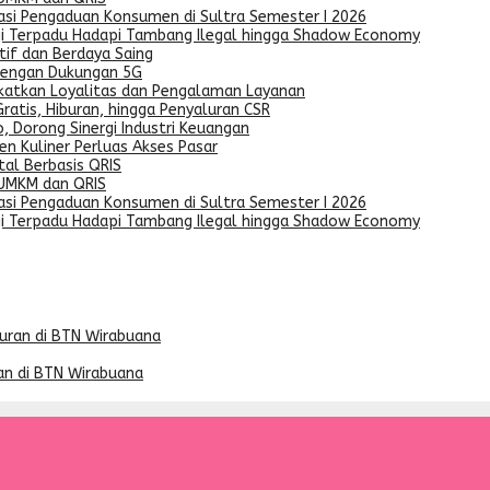
asi Pengaduan Konsumen di Sultra Semester I 2026
egi Terpadu Hadapi Tambang Ilegal hingga Shadow Economy
if dan Berdaya Saing
dengan Dukungan 5G
gkatkan Loyalitas dan Pengalaman Layanan
ratis, Hiburan, hingga Penyaluran CSR
, Dorong Sinergi Industri Keuangan
n Kuliner Perluas Akses Pasar
al Berbasis QRIS
 UMKM dan QRIS
asi Pengaduan Konsumen di Sultra Semester I 2026
egi Terpadu Hadapi Tambang Ilegal hingga Shadow Economy
an di BTN Wirabuana