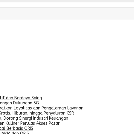
if dan Berdaya Saing
dengan Dukungan 5G
gkatkan Loyalitas dan Pengalaman Layanan
ratis, Hiburan, hingga Penyaluran CSR
, Dorong Sinergi Industri Keuangan
n Kuliner Perluas Akses Pasar
al Berbasis QRIS
 UMKM dan QRIS