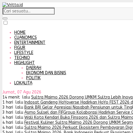
HOME
CUANOMICS
ENTERTAINMENT
FIGUR
LIFESTYLE
TECHNO
HIGHLIGHT
DAERAH
EKONOMI DAN BISNIS
POLITIK
LOKALITA
Jumat, 07 Agu 2026
14 menit lalu
Sultra Maimo 2026 Dorong UMKM Sultra Lebih Inovat
1 hari lalu
Indosat Gandeng HoYoverse Hadirkan HoYo FEST 2026 
3 hari lalu
Bank BRI Gelar Apresiasi Nasabah Pensiunan untuk Tin
3 hari lalu
Asmo Sulsel dan FIFGroup Kolaborasi Hadirkan Service G
4 hari lalu
Wali Kota Kendari Buka Finspora 2026 dan Sultra Maimo
4 hari lalu
Festival Kuliner Sultra Maimo 2026 Dorong UMKM Segme
4 hari lalu
Sultra Maimo 2026 Perkuat Ekosistem Pembayaran Digit
5 hari lalu
Sultra Maimo 2026, Bank Indonesia Perkuat Ekosistem