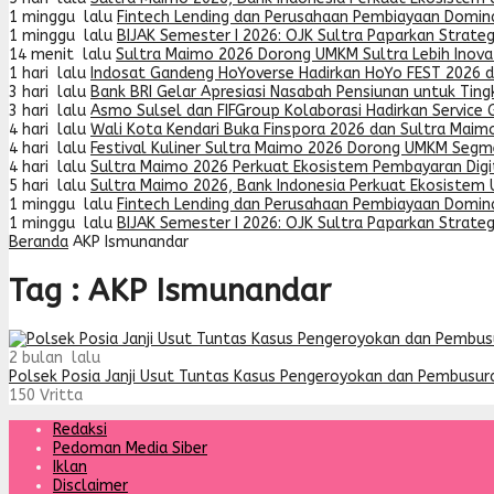
1 minggu lalu
Fintech Lending dan Perusahaan Pembiayaan Domin
1 minggu lalu
BIJAK Semester I 2026: OJK Sultra Paparkan Strat
14 menit lalu
Sultra Maimo 2026 Dorong UMKM Sultra Lebih Inovat
1 hari lalu
Indosat Gandeng HoYoverse Hadirkan HoYo FEST 2026 
3 hari lalu
Bank BRI Gelar Apresiasi Nasabah Pensiunan untuk Tin
3 hari lalu
Asmo Sulsel dan FIFGroup Kolaborasi Hadirkan Service G
4 hari lalu
Wali Kota Kendari Buka Finspora 2026 dan Sultra Maimo
4 hari lalu
Festival Kuliner Sultra Maimo 2026 Dorong UMKM Segme
4 hari lalu
Sultra Maimo 2026 Perkuat Ekosistem Pembayaran Digit
5 hari lalu
Sultra Maimo 2026, Bank Indonesia Perkuat Ekosistem
1 minggu lalu
Fintech Lending dan Perusahaan Pembiayaan Domin
1 minggu lalu
BIJAK Semester I 2026: OJK Sultra Paparkan Strat
Beranda
AKP Ismunandar
Tag : AKP Ismunandar
2 bulan lalu
Polsek Posia Janji Usut Tuntas Kasus Pengeroyokan dan Pembusur
150
Vritta
Redaksi
Pedoman Media Siber
Iklan
Disclaimer