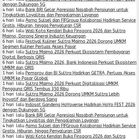
dengan Dukungan 5G
4 hari lalu
Bank BRI Gelar Apresiasi Nasabah Pensiunan untuk
Tingkatkan Loyalitas dan Pengalaman Layanan
4 hari lalu
Asmo Sulsel dan FIFGroup Kolaborasi Hadirkan Service
Gratis, Hiburan, hingga Penyaluran CSR
6 hari lalu
Wali Kota Kendari Buka Finspora 2026 dan Sultra
Maimo, Dorong Sinergi Industri Keuangan
6 hari lalu
Festival Kuliner Sultra Maimo 2026 Dorong UMKM
Segmen Kuliner Perluas Akses Pasar
6 hari lalu
Sultra Maimo 2026 Perkuat Ekosistem Pembayaran
Digital Berbasis QRIS
6 hari lalu
Sultra Maimo 2026, Bank Indonesia Perkuat Ekosistem
UMKM dan QRIS
1 hari lalu
Pemprov dan BI Sultra Hadirkan GETRA, Perluas Akses
UMKM ke Pasar Global
1 hari lalu
Sultra Maimo 2026 Perkuat Digitalisasi UMKM,
Pengguna QRIS Tembus 350 Ribu
1 hari lalu
Sultra Maimo 2026 Dorong UMKM Sultra Lebih
Inovatif dan Berdaya Saing
2 hari lalu
Indosat Gandeng HoYoverse Hadirkan HoYo FEST 2026
dengan Dukungan 5G
4 hari lalu
Bank BRI Gelar Apresiasi Nasabah Pensiunan untuk
Tingkatkan Loyalitas dan Pengalaman Layanan
4 hari lalu
Asmo Sulsel dan FIFGroup Kolaborasi Hadirkan Service
Gratis, Hiburan, hingga Penyaluran CSR
6 hari lalu
Wali Kota Kendari Buka Finspora 2026 dan Sultra