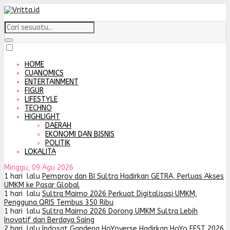
HOME
CUANOMICS
ENTERTAINMENT
FIGUR
LIFESTYLE
TECHNO
HIGHLIGHT
DAERAH
EKONOMI DAN BISNIS
POLITIK
LOKALITA
Minggu, 09 Agu 2026
1 hari lalu
Pemprov dan BI Sultra Hadirkan GETRA, Perluas Akses
UMKM ke Pasar Global
1 hari lalu
Sultra Maimo 2026 Perkuat Digitalisasi UMKM,
Pengguna QRIS Tembus 350 Ribu
1 hari lalu
Sultra Maimo 2026 Dorong UMKM Sultra Lebih
Inovatif dan Berdaya Saing
2 hari lalu
Indosat Gandeng HoYoverse Hadirkan HoYo FEST 2026