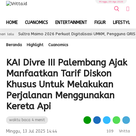
Minggu, 09 Agu 2026
HOME
CUANOMICS
ENTERTAINMENT
FIGUR
LIFESTYLE
Sultra Maimo 2026 Perkuat Digitalisasi UMKM, Pengguna QRIS Tembus 3
Beranda
Highlight
Cuanomics
KAI Divre III Palembang Ajak
Manfaatkan Tarif Diskon
Khusus Untuk Melakukan
Perjalanan Menggunakan
Kereta Api
waktu baca 4 menit
Minggu, 13 Jul 2025 14:44
109
Vritta