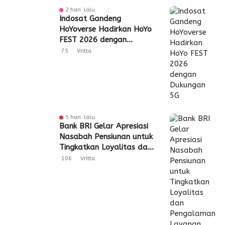
2 hari lalu
Indosat Gandeng
HoYoverse Hadirkan HoYo
FEST 2026 dengan
Dukungan 5G
75
Vritta
5 hari lalu
Bank BRI Gelar Apresiasi
Nasabah Pensiunan untuk
Tingkatkan Loyalitas dan
Pengalaman Layanan
106
Vritta