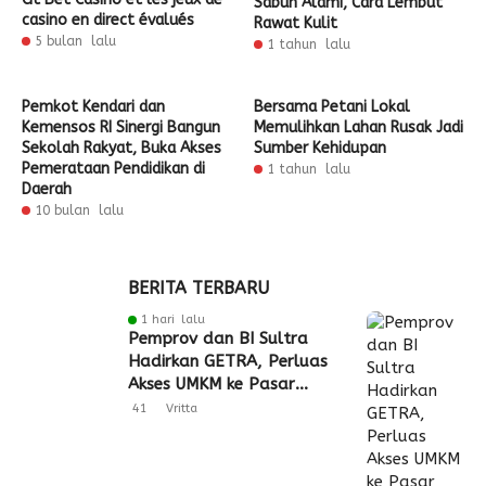
Sabun Alami, Cara Lembut
casino en direct évalués
Rawat Kulit
5 bulan lalu
1 tahun lalu
Pemkot Kendari dan
Bersama Petani Lokal
Kemensos RI Sinergi Bangun
Memulihkan Lahan Rusak Jadi
Sekolah Rakyat, Buka Akses
Sumber Kehidupan
Pemerataan Pendidikan di
1 tahun lalu
Daerah
10 bulan lalu
BERITA TERBARU
1 hari lalu
Pemprov dan BI Sultra
Hadirkan GETRA, Perluas
Akses UMKM ke Pasar
Global
41
Vritta