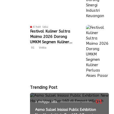
6 hari lalu
Festival Kuliner Sultra
Maimo 2026 Dorong
UMKM Segmen Kuliner
Perluas Akses Pasar
91
Vritta
Trending Post
01
3 minggu lalu
Asmo Sulsel Inisiasi Public Exhibition