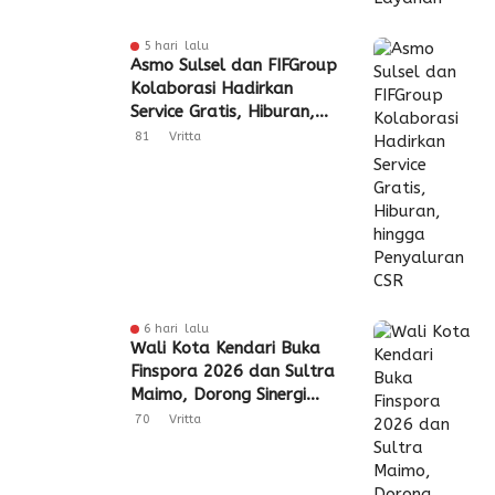
5 hari lalu
Asmo Sulsel dan FIFGroup
Kolaborasi Hadirkan
Service Gratis, Hiburan,
hingga Penyaluran CSR
81
Vritta
6 hari lalu
Wali Kota Kendari Buka
Finspora 2026 dan Sultra
Maimo, Dorong Sinergi
Industri Keuangan
70
Vritta