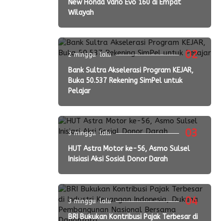
New Honda Vario Evo 160 di Empat
Wilayah
02
2 minggu lalu
Bank Sultra Akselerasi Program KEJAR,
Buka 50.537 Rekening SimPel untuk
Pelajar
03
3 minggu lalu
HUT Astra Motor ke-56, Asmo Sulsel
Inisiasi Aksi Sosial Donor Darah
04
3 minggu lalu
BRI Bukukan Kontribusi Pajak Terbesar di