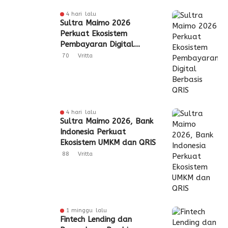
4 hari lalu
Sultra Maimo 2026
Perkuat Ekosistem
Pembayaran Digital
Berbasis QRIS
70
Vritta
4 hari lalu
Sultra Maimo 2026, Bank
Indonesia Perkuat
Ekosistem UMKM dan QRIS
88
Vritta
1 minggu lalu
Fintech Lending dan