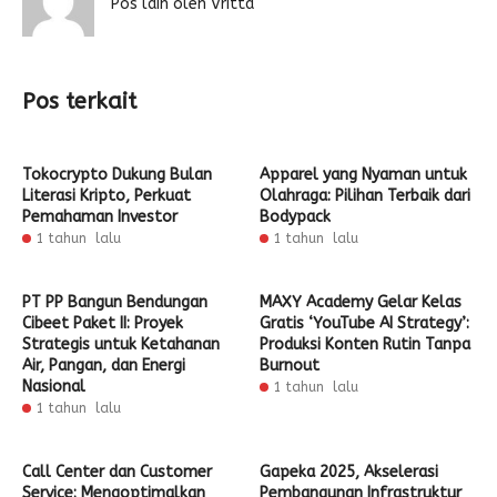
Pos lain oleh Vritta
Pos terkait
Tokocrypto Dukung Bulan
Apparel yang Nyaman untuk
Literasi Kripto, Perkuat
Olahraga: Pilihan Terbaik dari
Pemahaman Investor
Bodypack
1 tahun lalu
1 tahun lalu
PT PP Bangun Bendungan
MAXY Academy Gelar Kelas
Cibeet Paket II: Proyek
Gratis ‘YouTube AI Strategy’:
Strategis untuk Ketahanan
Produksi Konten Rutin Tanpa
Air, Pangan, dan Energi
Burnout
Nasional
1 tahun lalu
1 tahun lalu
Call Center dan Customer
Gapeka 2025, Akselerasi
Service: Mengoptimalkan
Pembangunan Infrastruktur