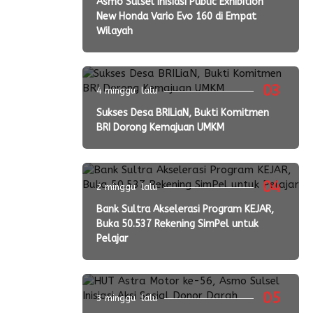
Asmo Sulsel Inisiasi Public Exhibition
New Honda Vario Evo 160 di Empat
Wilayah
03
4 minggu lalu
Sukses Desa BRILiaN, Bukti Komitmen
BRI Dorong Kemajuan UMKM
04
2 minggu lalu
Bank Sultra Akselerasi Program KEJAR,
Buka 50.537 Rekening SimPel untuk
Pelajar
05
3 minggu lalu