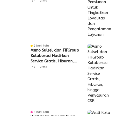
Pengalaman Layanan
97
Vritta
2 hari lalu
Asmo Sulsel dan FIFGroup
Kolaborasi Hadirkan
Service Gratis, Hiburan,
hingga Penyaluran CSR
74
Vritta
4 hari lalu