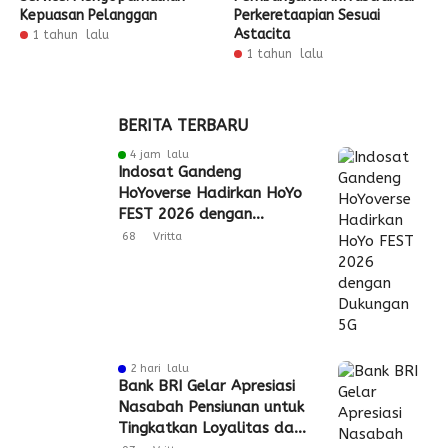
Kepuasan Pelanggan
Perkeretaapian Sesuai
Astacita
1 tahun lalu
1 tahun lalu
BERITA TERBARU
4 jam lalu
Indosat Gandeng
HoYoverse Hadirkan HoYo
FEST 2026 dengan
Dukungan 5G
68
Vritta
2 hari lalu
Bank BRI Gelar Apresiasi
Nasabah Pensiunan untuk
Tingkatkan Loyalitas dan