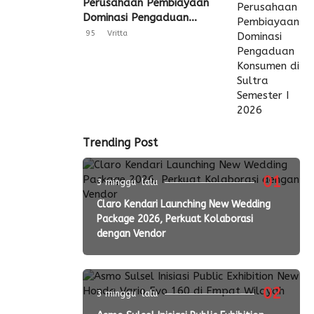
Perusahaan Pembiayaan
Dominasi Pengaduan
Konsumen di Sultra
95
Vritta
Semester I 2026
Trending Post
01
3 minggu lalu
Claro Kendari Launching New Wedding
Package 2026, Perkuat Kolaborasi
dengan Vendor
02
3 minggu lalu