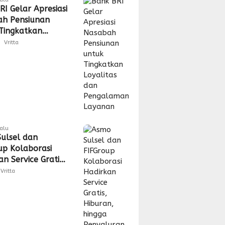
RI Gelar Apresiasi
h Pensiunan
Tingkatkan
tas dan
Vritta
laman Layanan
lalu
ulsel dan
up Kolaborasi
n Service Gratis,
n, hingga
Vritta
uran CSR