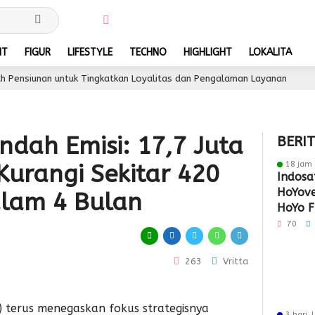
NT
FIGUR
LIFESTYLE
TECHNO
HIGHLIGHT
LOKALITA
nan untuk Tingkatkan Loyalitas dan Pengalaman Layanan
3 hari l
ndah Emisi: 17,7 Juta
BERI
18 jam 
Kurangi Sekitar 420
Indosa
HoYove
alam 4 Bulan
HoYo F
Dukun
70
263
Vritta
o) terus menegaskan fokus strategisnya
3 hari 