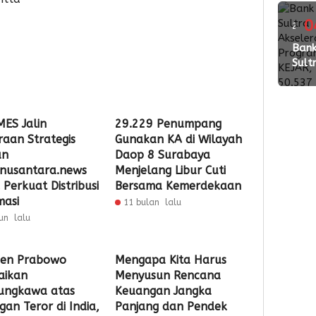
Wed
Pac
0
2
2026
ming
Ban
Perk
Sult
Kola
lalu
Akse
den
Pro
Vend
KEJA
Buk
MES Jalin
29.229 Penumpang
50.5
raan Strategis
Gunakan KA di Wilayah
Reke
an
Daop 8 Surabaya
SimP
nusantara.news
Menjelang Libur Cuti
untu
 Perkuat Distribusi
Bersama Kemerdekaan
Pela
masi
11 bulan lalu
un lalu
den Prabowo
Mengapa Kita Harus
aikan
Menyusun Rencana
ungkawa atas
Keuangan Jangka
gan Teror di India,
Panjang dan Pendek