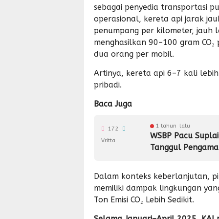
sebagai penyedia transportasi p
operasional, kereta api jarak j
penumpang per kilometer, jauh le
menghasilkan 90–100 gram CO₂ 
dua orang per mobil.
Artinya, kereta api 6–7 kali leb
pribadi.
Baca Juga
1 tahun lalu
172
WSBP Pacu Suplai
Vritta
Tanggul Pengama
Dalam konteks keberlanjutan, pi
memiliki dampak lingkungan yang
Ton Emisi CO₂ Lebih Sedikit.
Selama Januari–April 2025, KAI 