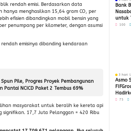
ublik rendah emisi. Berdasarkan data
Bank B
auh hanya menghasilkan 15,64 gram CO₂ per
Nasaba
untuk 
bih efisien dibandingkan mobil bensin yang
Loyali
per penumpang per kilometer, dengan asumsi
100
Penga
ih rendah emisinya dibanding kendaraan
3 hari 
Asmo S
 Spun Pile, Progres Proyek Pembangunan
FIFGro
n Pantai NCICD Paket 2 Tembus 69%
Hadirka
Hibura
75
lihan masyarakat untuk beralih ke kereta api
Penyal
 signifikan. 17,7 Juta Pelanggan = 420 Ribu
mencatat 17.709.671 pelanggan. Jika seluruh