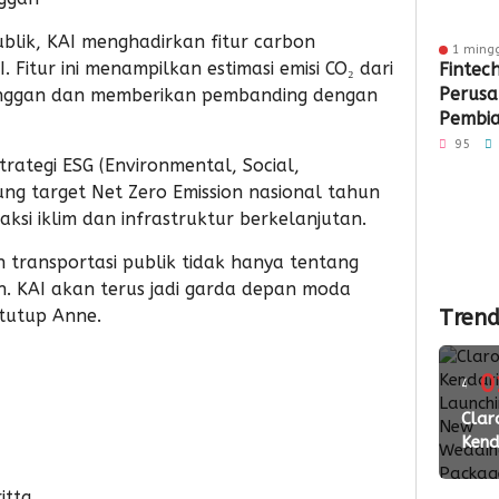
lik, KAI menghadirkan fitur carbon
1 ming
I. Fitur ini menampilkan estimasi emisi CO₂ dari
Fintec
Perus
anggan dan memberikan pembanding dengan
Pembia
Penga
95
trategi ESG (Environmental, Social,
di Sult
g target Net Zero Emission nasional tahun
2026
aksi iklim dan infrastruktur berkelanjutan.
ransportasi publik tidak hanya tentang
an. KAI akan terus jadi garda depan moda
 tutup Anne.
Trend
0
4
ming
Clar
Kend
lalu
Laun
New
itta