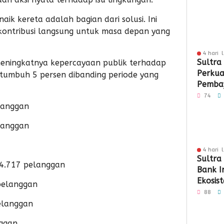
aik kereta adalah bagian dari solusi. Ini
 kontribusi langsung untuk masa depan yang
4 hari 
Sultra
ri meningkatnya kepercayaan publik terhadap
Perkua
tumbuh 5 persen dibanding periode yang
Pembay
Berbas
74
elanggan
elanggan
4 hari 
Sultra
24.717 pelanggan
Bank I
Ekosi
 pelanggan
QRIS
88
elanggan
nggan