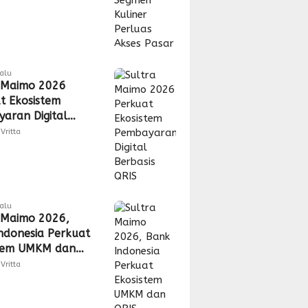
lalu
 Maimo 2026
t Ekosistem
aran Digital
is QRIS
Vritta
lalu
 Maimo 2026,
ndonesia Perkuat
stem UMKM dan
Vritta