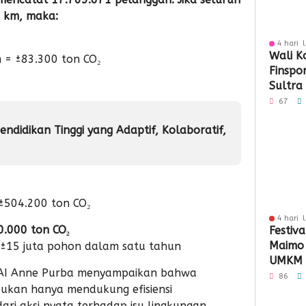
0 km, maka:
4 hari 
Wali K
 = ±83.300 ton CO₂
Finspo
Sultra
Sinergi
67
Keuan
endidikan Tinggi yang Adaptif, Kolaboratif,
 ±504.200 ton CO₂
4 hari 
0.000 ton CO₂
Festiva
Maimo
 ±15 juta pohon dalam satu tahun
UMKM 
s KAI Anne Purba menyampaikan bahwa
Perlua
86
bukan hanya mendukung efisiensi
dari aksi nyata terhadap isu lingkungan.