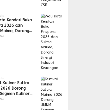
lalu
ota Kendari Buka
ra 2026 dan
 Maimo, Dorong
 Industri
Vritta
gan
lalu
l Kuliner Sultra
 2026 Dorong
Segmen Kuliner
s Akses Pasar
Vritta