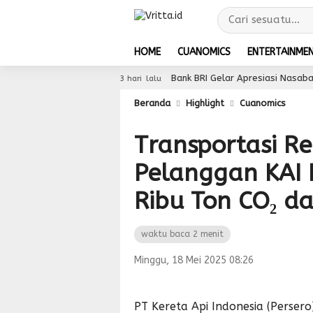
HOME
CUANOMICS
ENTERTAINME
kungan 5G
Bank BRI Gelar Apresiasi Nasabah Pensiu
3 hari lalu
Beranda
Highlight
Cuanomics
Transportasi Re
Pelanggan KAI 
Ribu Ton CO₂ d
waktu baca 2 menit
Minggu, 18 Mei 2025 08:26
PT Kereta Api Indonesia (Perser