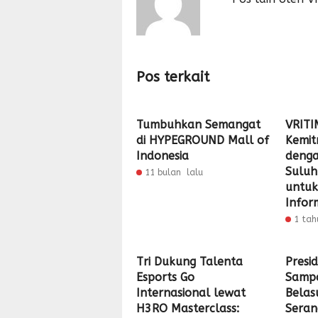
Pos terkait
Tumbuhkan Semangat
VRITI
di HYPEGROUND Mall of
Kemit
Indonesia
deng
Suluh
11 bulan lalu
untuk
Infor
1 tah
Tri Dukung Talenta
Presi
Esports Go
Samp
Internasional lewat
Belas
H3RO Masterclass:
Seran