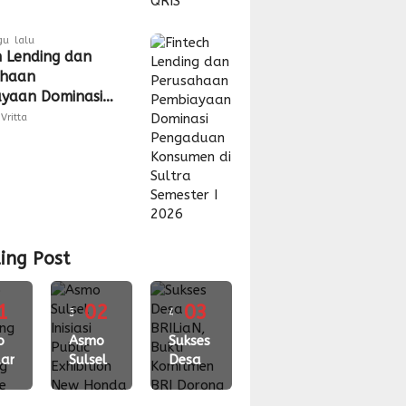
gu lalu
h Lending dan
ahaan
yaan Dominasi
duan Konsumen
Vritta
ra Semester I
ing Post
1
02
03
3
4
gu
o
minggu
Asmo
minggu
Sukses
ari
Sulsel
Desa
lalu
lalu
ching
Inisiasi
BRILiaN,
Public
Bukti