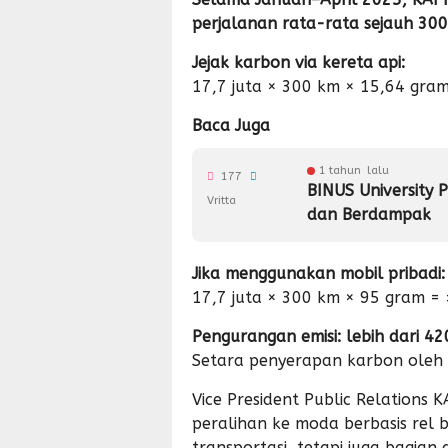
perjalanan rata-rata sejauh 30
Jejak karbon via kereta api:
17,7 juta × 300 km × 15,64 gram
Baca Juga
1 tahun lalu
177
BINUS University P
Vritta
dan Berdampak
Jika menggunakan mobil pribadi:
17,7 juta × 300 km × 95 gram =
Pengurangan emisi: lebih dari 42
Setara penyerapan karbon oleh
Vice President Public Relation
peralihan ke moda berbasis rel 
transportasi, tetapi juga bagian 